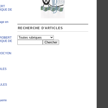
ERT
RQUE DE
age en
RECHERCHE D'ARTICLES
A ROBERT
RQUE DE
PROCYON
ULES
JULES
uerre