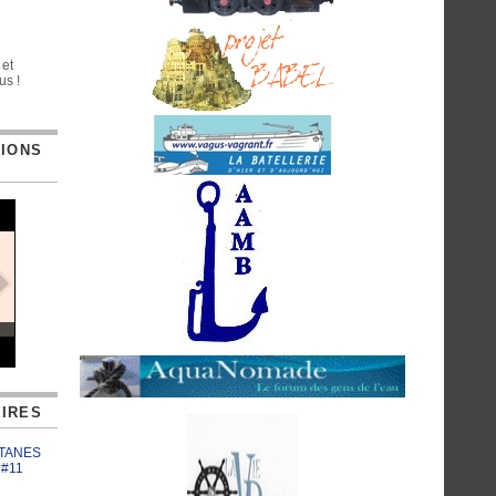
 et
us !
TIONS
IRES
ATANES
 #11