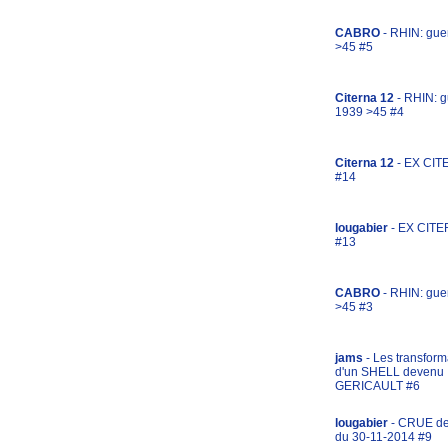
CABRO
- RHIN: gue
>45 #5
Citerna 12
- RHIN: g
1939 >45 #4
Citerna 12
- EX CIT
#14
lougabier
- EX CITE
#13
CABRO
- RHIN: gue
>45 #3
jams
- Les transform
d'un SHELL devenu
GERICAULT #6
lougabier
- CRUE d
du 30-11-2014 #9