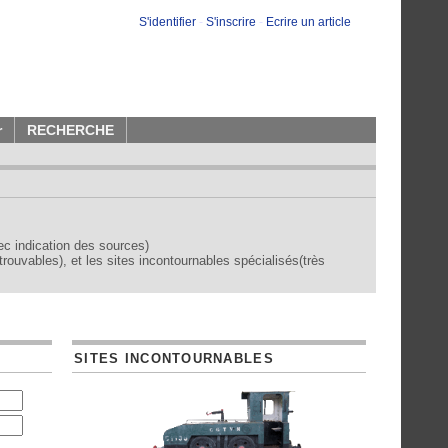
S'identifier
-
S'inscrire
-
Ecrire un article
r
RECHERCHE
vec indication des sources)
trouvables), et les sites incontournables spécialisés(très
SITES INCONTOURNABLES