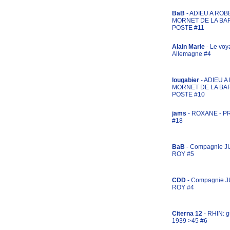
BaB
- ADIEU A ROB
MORNET DE LA BA
POSTE #11
Alain Marie
- Le voy
Allemagne #4
lougabier
- ADIEU 
MORNET DE LA BA
POSTE #10
jams
- ROXANE - 
#18
BaB
- Compagnie J
ROY #5
CDD
- Compagnie 
ROY #4
Citerna 12
- RHIN: g
1939 >45 #6