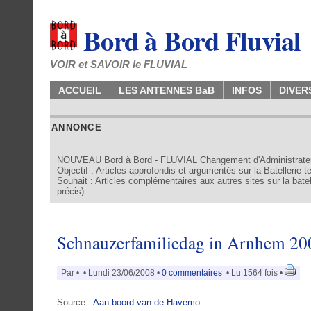
Bord à Bord Fluvial
VOIR et SAVOIR le FLUVIAL
ACCUEIL
LES ANTENNES BaB
INFOS
DIVER
ANNONCE
NOUVEAU Bord à Bord - FLUVIAL Changement d'Administrate
Objectif : Articles approfondis et argumentés sur la Batellerie 
Souhait : Articles complémentaires aux autres sites sur la batell
précis).
Schnauzerfamiliedag in Arnhem 20
Par
•
• Lundi 23/06/2008 •
0 commentaires
• Lu 1564 fois •
Source :
Aan boord van de Havemo