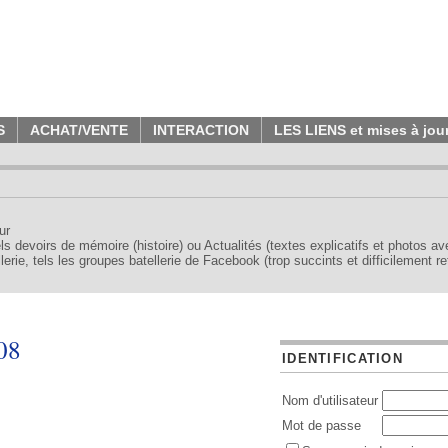
S
ACHAT/VENTE
INTERACTION
LES LIENS et mises à jou
ur
tels devoirs de mémoire (histoire) ou Actualités (textes explicatifs et photos a
erie, tels les groupes batellerie de Facebook (trop succints et difficilement re
08
IDENTIFICATION
Nom d'utilisateur
Mot de passe