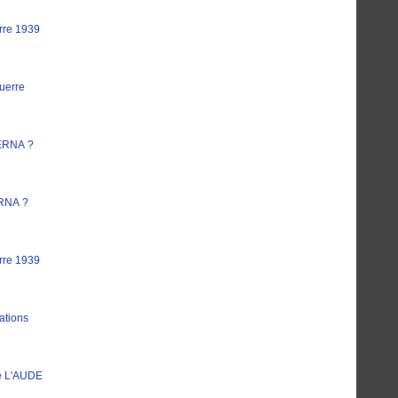
rre 1939
uerre
ERNA ?
RNA ?
rre 1939
ations
e L'AUDE