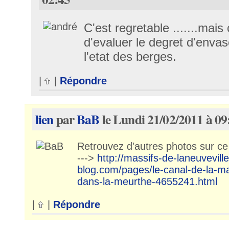
C'est regretable .......mais
d'evaluer le degret d'enva
l'etat des berges.
|
|
Répondre
lien
par
BaB
le Lundi 21/02/2011 à 09
Retrouvez d'autres photos sur ce 
--->
http://massifs-de-laneuvevill
blog.com/pages/le-canal-de-la-ma
dans-la-meurthe-4655241.html
|
|
Répondre