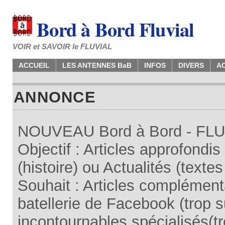
Bord à Bord Fluvial
VOIR et SAVOIR le FLUVIAL
ACCUEIL
LES ANTENNES BaB
INFOS
DIVERS
A
ANNONCE
NOUVEAU Bord à Bord - FLUV
Objectif : Articles approfondi
(histoire) ou Actualités (texte
Souhait : Articles complémenta
batellerie de Facebook (trop su
incontournables spécialisés(tr