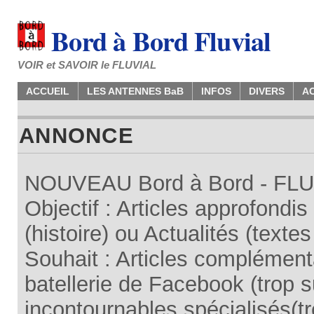
Bord à Bord Fluvial
VOIR et SAVOIR le FLUVIAL
ACCUEIL
LES ANTENNES BaB
INFOS
DIVERS
A
ANNONCE
NOUVEAU Bord à Bord - FLUV
Objectif : Articles approfondi
(histoire) ou Actualités (texte
Souhait : Articles complémenta
batellerie de Facebook (trop su
incontournables spécialisés(tr