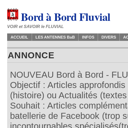
Bord à Bord Fluvial
VOIR et SAVOIR le FLUVIAL
ACCUEIL
LES ANTENNES BaB
INFOS
DIVERS
A
ANNONCE
NOUVEAU Bord à Bord - FLUV
Objectif : Articles approfondi
(histoire) ou Actualités (texte
Souhait : Articles complémenta
batellerie de Facebook (trop su
incontournables spécialisés(tr