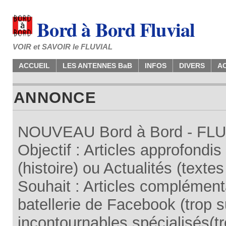
Bord à Bord Fluvial
VOIR et SAVOIR le FLUVIAL
ACCUEIL
LES ANTENNES BaB
INFOS
DIVERS
A
ANNONCE
NOUVEAU Bord à Bord - FLUV
Objectif : Articles approfondi
(histoire) ou Actualités (texte
Souhait : Articles complémenta
batellerie de Facebook (trop su
incontournables spécialisés(tr