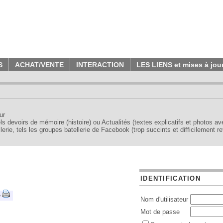
S
ACHAT/VENTE
INTERACTION
LES LIENS et mises à jou
ur
tels devoirs de mémoire (histoire) ou Actualités (textes explicatifs et photos a
erie, tels les groupes batellerie de Facebook (trop succints et difficilement re
IDENTIFICATION
•
Nom d'utilisateur
Mot de passe