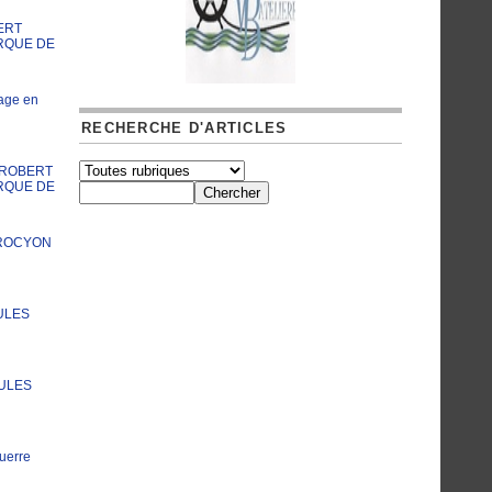
ERT
RQUE DE
age en
RECHERCHE D'ARTICLES
A ROBERT
RQUE DE
PROCYON
ULES
JULES
uerre