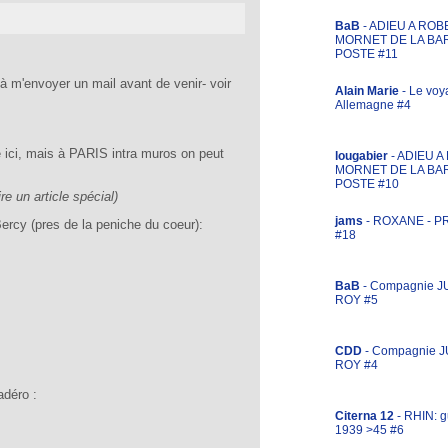
BaB
- ADIEU A ROB
MORNET DE LA BA
POSTE #11
à m'envoyer un mail avant de venir- voir
Alain Marie
- Le voy
Allemagne #4
é ici, mais à PARIS intra muros on peut
lougabier
- ADIEU 
MORNET DE LA BA
POSTE #10
re un article spécial)
jams
- ROXANE - 
Bercy (pres de la peniche du coeur):
#18
BaB
- Compagnie J
ROY #5
CDD
- Compagnie 
ROY #4
adéro :
Citerna 12
- RHIN: g
1939 >45 #6