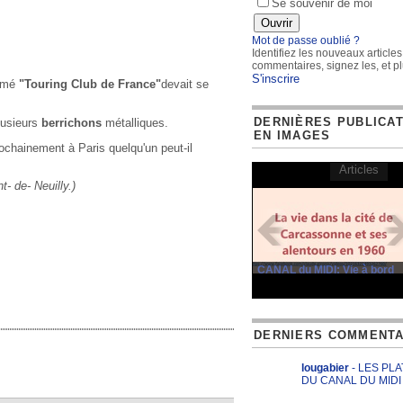
Se souvenir de moi
Mot de passe oublié ?
Identifiez les nouveaux articles
commentaires, signez les, et pl
S'inscrire
armé
"Touring Club de France"
devait se
DERNIÈRES PUBLICA
plusieurs
berrichons
métalliques.
EN IMAGES
ochainement à Paris quelqu'un peut-il
Articles
- de- Neuilly.)
CANAL du MIDI: Vie à bord
DERNIERS COMMENTA
lougabier
- LES PL
DU CANAL DU MIDI