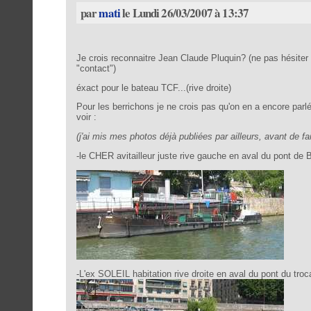
par
mati
le Lundi 26/03/2007 à 13:37
Je crois reconnaitre Jean Claude Pluquin? (ne pas hésiter 
"contact")
éxact pour le bateau TCF...(rive droite)
Pour les berrichons je ne crois pas qu'on en a encore parl
voir :
(j'ai mis mes photos déjà publiées par ailleurs, avant de fai
-le CHER avitailleur juste rive gauche en aval du pont de 
-L'ex SOLEIL habitation rive droite en aval du pont du troc