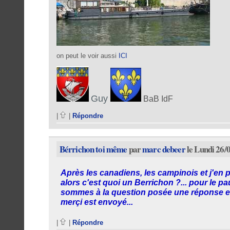
on peut le voir aussi
ICI
Guy
BaB IdF
|
|
Répondre
Bérrichon toi même
par
marc debeer
le Lundi 26/
Après les canadiens, les campinois et j'en 
alors c'est quoi un Berrichon ?... pour le
sommes à la question posée une réponse est
merçi est envoyé...
|
|
Répondre