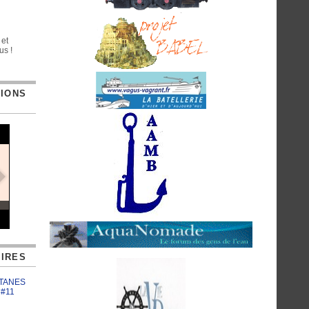
 et
us !
TIONS
IRES
ATANES
 #11