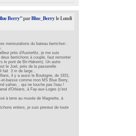
Blue Berry"
par
Blue_Berry
le Lundi
e les mensurations du bateau berrichon :
.
illeur près d'Austerlitz, je me suis
: deux berrichons à couple, faut remonter
ers le pont de Bir-Hakeim). Un autre
st le Joel, près de la passerelle
l fait 3 m de large...
nflans, il y a aussi le Boulogne, de 1931,
te-et-baisse comme mon MS Blue Berry,
nd safran... qui ne touche pas l'eau !
 canal d'Orléans, à Fay-aux-Loges (c'est
posé à terre au musée de Magnette, à
ichons entiers, je suis preneur de toute