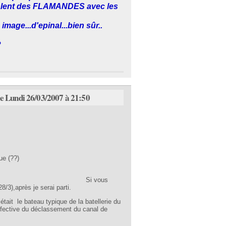
ivalent des FLAMANDES avec les
age...d'epinal...bien sûr..
?
e Lundi 26/03/2007 à 21:50
ue (??)
 vous
/3),après je serai parti.
était le bateau typique de la batellerie du
effective du déclassement du canal de