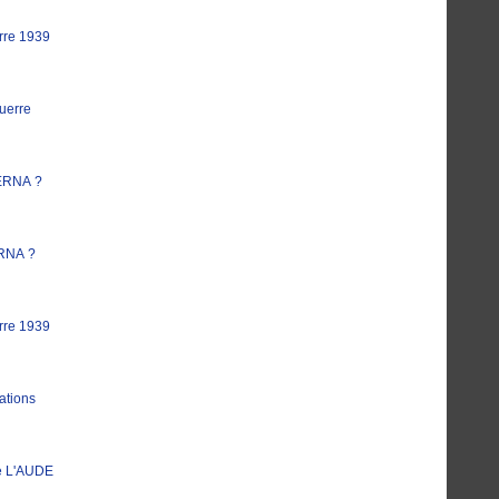
rre 1939
uerre
ERNA ?
RNA ?
rre 1939
ations
e L'AUDE