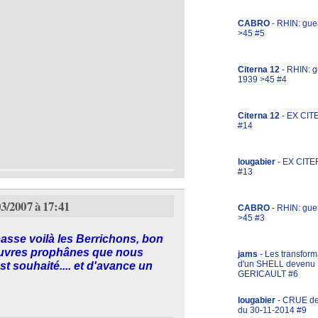
CABRO
- RHIN: gue
>45 #5
Citerna 12
- RHIN: g
1939 >45 #4
Citerna 12
- EX CIT
#14
lougabier
- EX CITE
#13
03/2007 à 17:41
CABRO
- RHIN: gue
>45 #3
passe voilà les Berrichons, bon
 pauvres prophânes que nous
jams
- Les transform
d'un SHELL devenu
 souhaité.... et d'avance un
GERICAULT #6
lougabier
- CRUE d
du 30-11-2014 #9