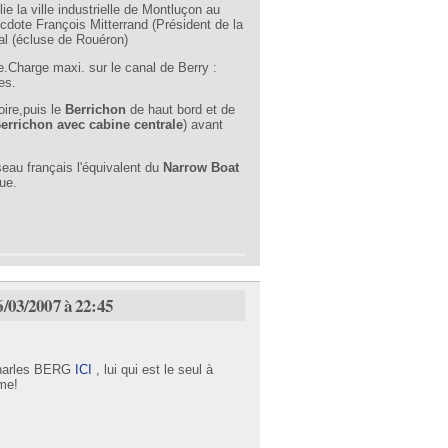
e la ville industrielle de Montluçon au
necdote François Mitterrand (Président de la
anal (écluse de Rouéron)
.Charge maxi. sur le canal de Berry :
es.
ire,puis le
Berrichon
de haut bord et de
errichon avec cabine centrale
) avant
eau français l'équivalent du
Narrow Boat
ue.
6/03/2007 à 22:45
 Charles BERG
ICI
, lui qui est le seul à
eme!