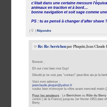
c'était dans une certaine messure l'équ
animaux en traction et à bord....
bonne navigation et soit sage comme une im
PS : tu as pensé à changer d'after shave 
|
|
Répondre
Re: Re: berrichon
par Pluquin Jean Claude l
Bonsoir ,
Eh oui c'est bien moi Guy!
Désolé je ne vois pas "contact" peut-être ais-je la berl
Voici mon adresse :
jeanclaude.pluquin@yahoo.fr
Si
voulez bien m'envoyer la vôtre avant mercredi matin (28
Pour les amateurs
: Le
Berrichon
ou
flûte du Berry
centre ( de la France) jusqu'au 1er février 1953,date 
Berry.