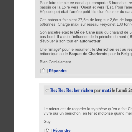
Pour faire simple ce canal qui comporte 3 branches reli
bassin de la Loire vers l'Ouest et vers l'Est. Pour l'a
République) était l'arrière-petit-fils d'un éclusier du c
Ces bateaux faisaient 27,5m de long sur 2,6m de large
60tonnes. Charge maxi sur réseau Freycinet 100 tonn
Son ancêtre était le
Bé de Cane
issu du chaland de Lo
bas bord .Il a subi l'influence de la péniche du nord (
B
d'évoluer à son tour en
automoteur
.
Une "image" pour le résumer : le
Berrichon
est au rés
britannique ou le
Baquet de Charlerois
pour la Belgiq
Bien Cordialement.
|
|
Répondre
Re: Re: Re: berrichon
par
mati
le Lundi 2
Le mieux est de regarder la synthèse qu'en a fait
vivre sur un berrichon, en fer et motorisé quand m
Guy
|
|
Répondre