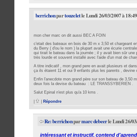
berrichon
par
touzelet
le Lundi 26/03/2007 à 18:4
mon cher marc on dit aussi BEC A FOIN
c'etait des bateaux en bois de 30 m x 3,50 et chargeant en
du Berry ( d'ou le nom ) la plupart avait une écurie centrale
qui tirait le bateau dans la journée ; il y avait bien sûr 
très lourde et souvent installé avec l'aide d'un mat de char
A titre indicatif , mon grand pere en avait plusieurs et da
ça ils étaient 11 et oui 9 enfants plus les parents , devine 
Enfin l'anecdote mon grand père sur son bateau de 3,50 m de
deux fois la devise du bateau : LE TRANSSYBERIEN .
Salut Epinal n'est plus qu'a 10 kms .
|
|
Répondre
Re: berrichon
par
marc debeer
le Lundi 26/03
intéressant et instructif, contend d'apre