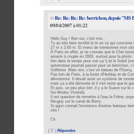
Re: Re: Re: Re: berrichon, depuis "MS 
09/04/2007 à 01:22
Hello Guy ! Ben oui, c'est moi...
Tu as très bien rectifié le tir en ce qui concern
27 m x 2,60 m. Et merci de mentionner mon site
À Paris en effet, je ne connais que le Cher (avita
amarré à couple en 2003, surtout pour la photo 
loin dans le temps pour voir ça !) et le Soleil (v
automoteur pourrait passer pour un berrichon, c'e
Solférino. Mais non, c'est un bateau de l'Ourcq, i
Pas loin de Paris, à la limite d'Herblay et de Co
démotorisé. Il devait avoir un système de mon
mais ça a été démonté et il n'en reste que le gra
Et puis, un peu plus loin, il y a le Suave sur le
l'ex-Modus Vivendi).
Il est question de remettre à l'eau le Frêne, ex
Reugny sur le canal de Berry...
Si qqun connait l'existence d'autres bateaux berr
info !
Ch.
|
|
Répondre