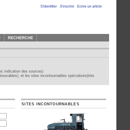
S'identifier
-
S'inscrire
-
Ecrire un article
r
RECHERCHE
vec indication des sources)
trouvables), et les sites incontournables spécialisés(très
SITES INCONTOURNABLES