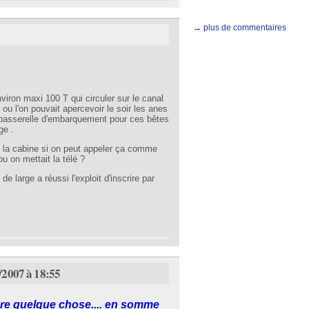
→ plus de commentaires
9
viron maxi 100 T qui circuler sur le canal
 ou l'on pouvait apercevoir le soir les anes
une passerelle d'embarquement pour ces bêtes
ge .
ns la cabine si on peut appeler ça comme
ou on mettait la télé ?
 large a réussi l'exploit d'inscrire par
/2007 à 18:55
ndre quelque chose.... en somme