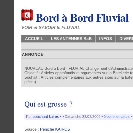
Bord à Bord Fluvial
VOIR et SAVOIR le FLUVIAL
ACCUEIL
LES ANTENNES BaB
INFOS
DIVER
ANNONCE
NOUVEAU Bord à Bord - FLUVIAL Changement d'Administrate
Objectif : Articles approfondis et argumentés sur la Batellerie 
Souhait : Articles complémentaires aux autres sites sur la batell
précis).
Qui est grosse ?
Par
bouchard kairos
•
• Dimanche 22/02/2009 •
0 commentaires
•
Source :
Péniche KAIROS