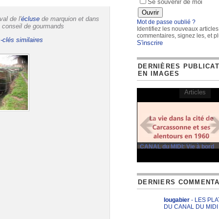
Se souvenir de moi
al de l'
écluse
de marquion et dans
Mot de passe oublié ?
, conseil de gourmands
Identifiez les nouveaux articles
commentaires, signez les, et pl
-clés similaires
S'inscrire
DERNIÈRES PUBLICA
EN IMAGES
Articles
CANAL du MIDI: Vie à bord
DERNIERS COMMENTA
lougabier
- LES PL
DU CANAL DU MIDI