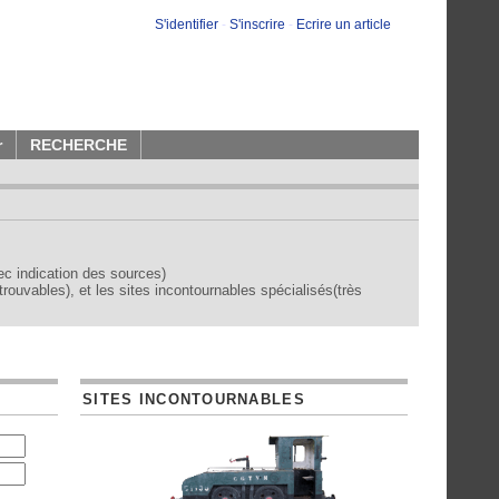
S'identifier
-
S'inscrire
-
Ecrire un article
r
RECHERCHE
vec indication des sources)
trouvables), et les sites incontournables spécialisés(très
SITES INCONTOURNABLES