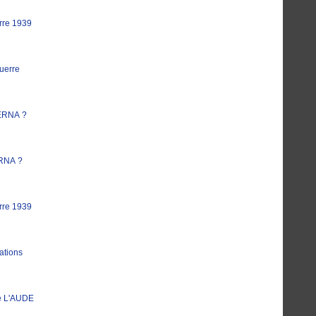
rre 1939
uerre
ERNA ?
RNA ?
rre 1939
ations
e L'AUDE