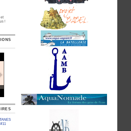
 et
us !
TIONS
IRES
ATANES
 #11