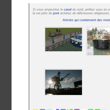
Si vous empruntez le
canal
du nord, arrêtez vous en av
la rue près du
pont
achetez de délicieuses religieuses
Articles qui contiennent des mots