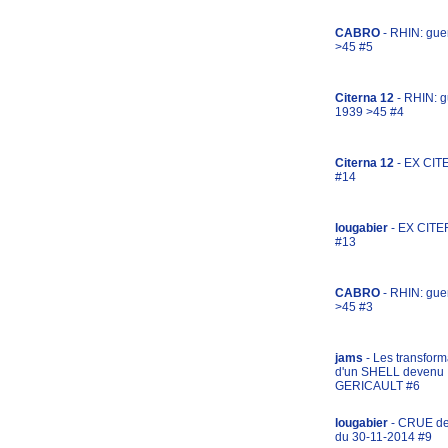
CABRO
- RHIN: gue
>45 #5
Citerna 12
- RHIN: g
1939 >45 #4
Citerna 12
- EX CIT
#14
lougabier
- EX CITE
#13
CABRO
- RHIN: gue
>45 #3
jams
- Les transform
d'un SHELL devenu
GERICAULT #6
lougabier
- CRUE d
du 30-11-2014 #9