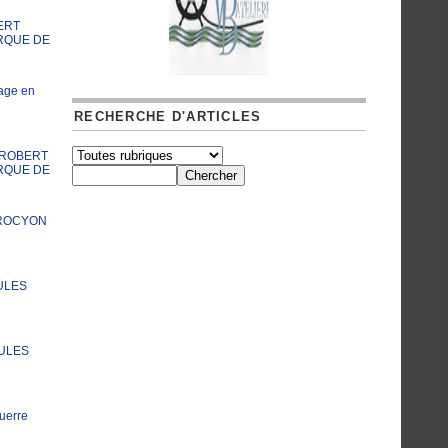
ERT
RQUE DE
age en
RECHERCHE D'ARTICLES
A ROBERT
RQUE DE
PROCYON
ULES
JULES
uerre