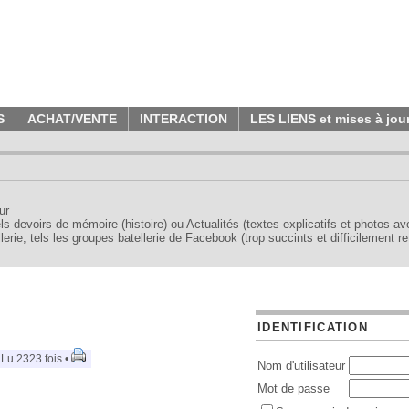
S
ACHAT/VENTE
INTERACTION
LES LIENS et mises à jou
ur
tels devoirs de mémoire (histoire) ou Actualités (textes explicatifs et photos a
erie, tels les groupes batellerie de Facebook (trop succints et difficilement re
IDENTIFICATION
 Lu 2323 fois •
Nom d'utilisateur
Mot de passe