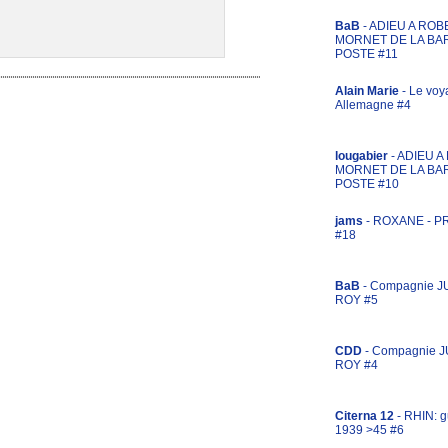
BaB
- ADIEU A ROB
MORNET DE LA BA
POSTE #11
Alain Marie
- Le voy
Allemagne #4
lougabier
- ADIEU 
MORNET DE LA BA
POSTE #10
jams
- ROXANE - 
#18
BaB
- Compagnie J
ROY #5
CDD
- Compagnie 
ROY #4
Citerna 12
- RHIN: g
1939 >45 #6