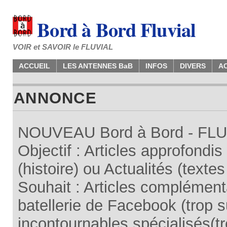
Bord à Bord Fluvial
VOIR et SAVOIR le FLUVIAL
ACCUEIL
LES ANTENNES BaB
INFOS
DIVERS
A
ANNONCE
NOUVEAU Bord à Bord - FLUV
Objectif : Articles approfondi
(histoire) ou Actualités (texte
Souhait : Articles complémenta
batellerie de Facebook (trop su
incontournables spécialisés(tr