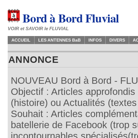
Bord à Bord Fluvial
VOIR et SAVOIR le FLUVIAL
ACCUEIL
LES ANTENNES BaB
INFOS
DIVERS
A
ANNONCE
NOUVEAU Bord à Bord - FLUV
Objectif : Articles approfondi
(histoire) ou Actualités (texte
Souhait : Articles complémenta
batellerie de Facebook (trop su
incontournables spécialisés(tr