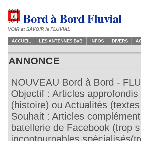
Bord à Bord Fluvial
VOIR et SAVOIR le FLUVIAL
ACCUEIL
LES ANTENNES BaB
INFOS
DIVERS
A
ANNONCE
NOUVEAU Bord à Bord - FLUV
Objectif : Articles approfondi
(histoire) ou Actualités (texte
Souhait : Articles complémenta
batellerie de Facebook (trop su
incontournables spécialisés(tr