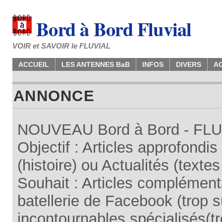
Bord à Bord Fluvial
VOIR et SAVOIR le FLUVIAL
ACCUEIL
LES ANTENNES BaB
INFOS
DIVERS
A
ANNONCE
NOUVEAU Bord à Bord - FLUV
Objectif : Articles approfondi
(histoire) ou Actualités (texte
Souhait : Articles complémenta
batellerie de Facebook (trop su
incontournables spécialisés(tr