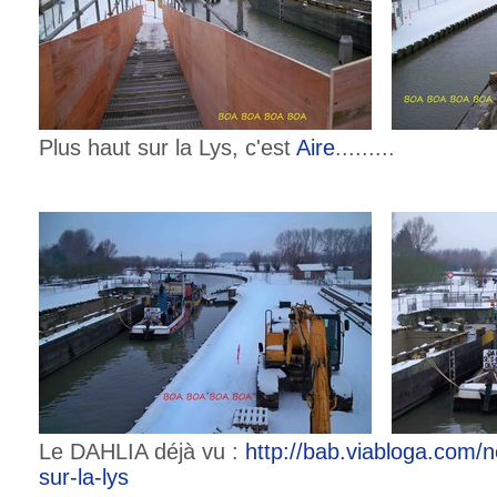
Plus haut sur la Lys, c'est
Aire
.........
Le DAHLIA déjà vu :
http://bab.viabloga.com/
sur-la-lys