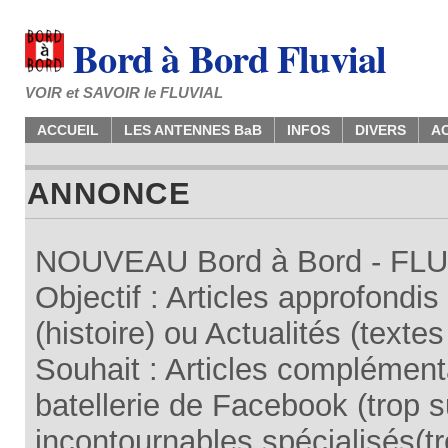
Bord à Bord Fluvial
VOIR et SAVOIR le FLUVIAL
ACCUEIL
LES ANTENNES BaB
INFOS
DIVERS
A
ANNONCE
NOUVEAU Bord à Bord - FLUV
Objectif : Articles approfondi
(histoire) ou Actualités (texte
Souhait : Articles complémenta
batellerie de Facebook (trop su
incontournables spécialisés(tr