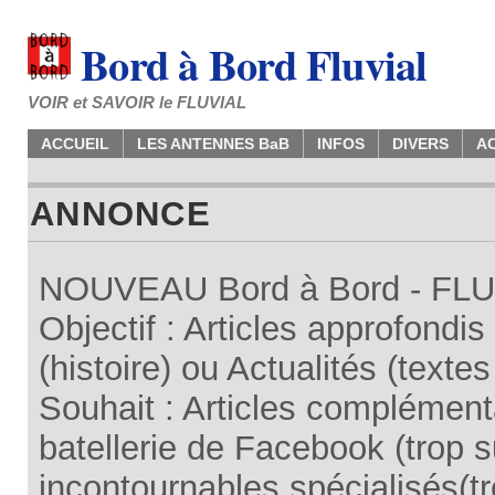
Bord à Bord Fluvial
VOIR et SAVOIR le FLUVIAL
ACCUEIL
LES ANTENNES BaB
INFOS
DIVERS
A
ANNONCE
NOUVEAU Bord à Bord - FLUV
Objectif : Articles approfondi
(histoire) ou Actualités (texte
Souhait : Articles complémenta
batellerie de Facebook (trop su
incontournables spécialisés(tr