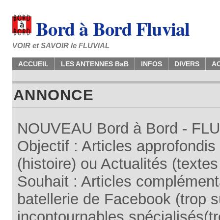
Bord à Bord Fluvial
VOIR et SAVOIR le FLUVIAL
ACCUEIL
LES ANTENNES BaB
INFOS
DIVERS
A
ANNONCE
NOUVEAU Bord à Bord - FLUV
Objectif : Articles approfondi
(histoire) ou Actualités (texte
Souhait : Articles complémenta
batellerie de Facebook (trop su
incontournables spécialisés(tr