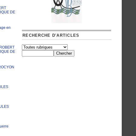
ERT
RQUE DE
age en
RECHERCHE D'ARTICLES
A ROBERT
RQUE DE
PROCYON
ULES
JULES
uerre