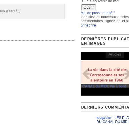
Se souvenir de moi
eu d'eau [..]
Mot de passe oublié ?
Identifiez les nouveaux articles
commentaires, signez les, et pl
S'inscrire
DERNIÈRES PUBLICA
EN IMAGES
Articles
CANAL du MIDI: Vie à bord
DERNIERS COMMENTA
lougabier
- LES PL
DU CANAL DU MIDI