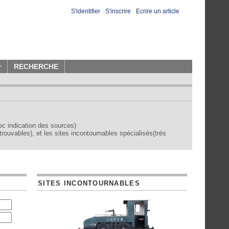
S'identifier
-
S'inscrire
-
Ecrire un article
r
RECHERCHE
vec indication des sources)
trouvables), et les sites incontournables spécialisés(très
SITES INCONTOURNABLES