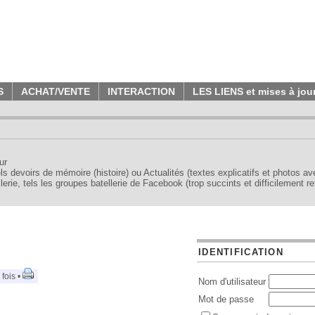
S
ACHAT/VENTE
INTERACTION
LES LIENS et mises à jou
ur
tels devoirs de mémoire (histoire) ou Actualités (textes explicatifs et photos a
erie, tels les groupes batellerie de Facebook (trop succints et difficilement re
IDENTIFICATION
fois •
Nom d'utilisateur
Mot de passe