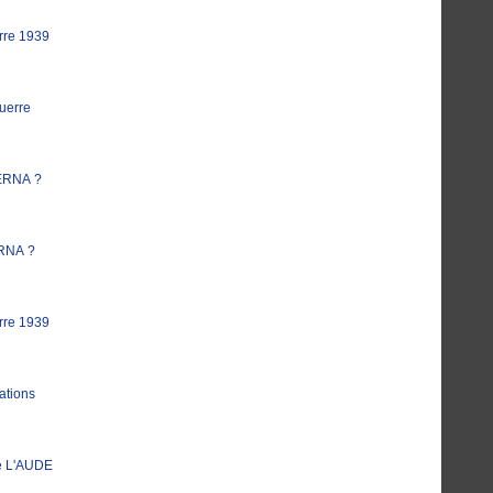
rre 1939
uerre
ERNA ?
RNA ?
rre 1939
ations
e L'AUDE