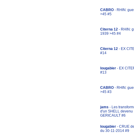
CABRO
- RHIN: gue
>45 #5
Citerna 12
- RHIN: g
1939 >45 #4
Citerna 12
- EX CIT
#14
lougabier
- EX CITE
#13
CABRO
- RHIN: gue
>45 #3
jams
- Les transform
d'un SHELL devenu
GERICAULT #6
lougabier
- CRUE d
du 30-11-2014 #9