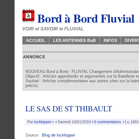
Bord à Bord Fluvial
VOIR et SAVOIR le FLUVIAL
ACCUEIL
LES ANTENNES BaB
INFOS
DIVER
ANNONCE
NOUVEAU Bord à Bord - FLUVIAL Changement d'Administrate
Objectif : Articles approfondis et argumentés sur la Batellerie 
Souhait : Articles complémentaires aux autres sites sur la batell
précis).
LE SAS DE ST THIBAULT
Par
lockkipper
•
• Samedi 16/01/2010 •
0 commentaires
• Lu 1881 
Source :
Blog de lockkipper