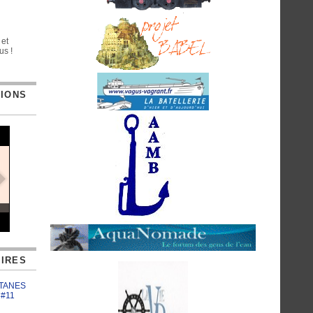
 et
us !
TIONS
IRES
ATANES
 #11