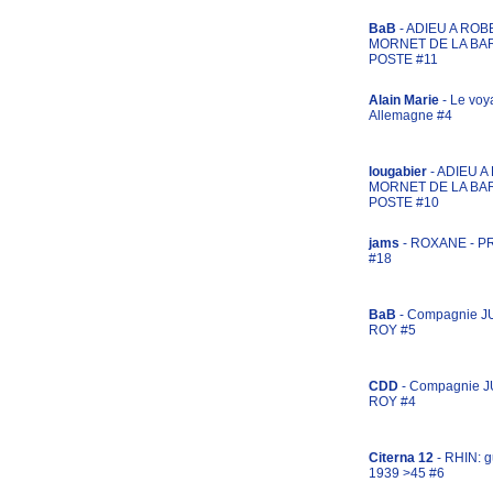
BaB
- ADIEU A ROB
MORNET DE LA BA
POSTE #11
Alain Marie
- Le voy
Allemagne #4
lougabier
- ADIEU 
MORNET DE LA BA
POSTE #10
jams
- ROXANE - 
#18
BaB
- Compagnie J
ROY #5
CDD
- Compagnie 
ROY #4
Citerna 12
- RHIN: g
1939 >45 #6