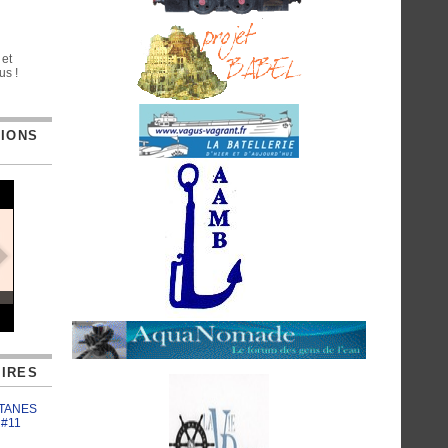
 et
us !
TIONS
IRES
ATANES
 #11