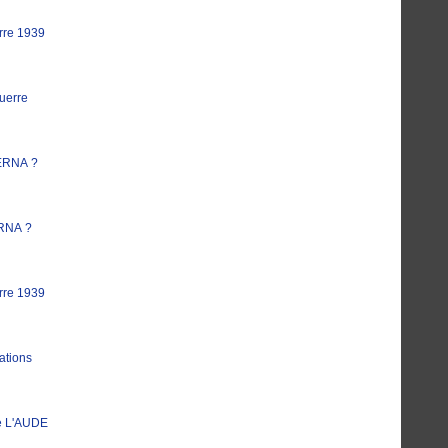
rre 1939
uerre
ERNA ?
RNA ?
rre 1939
ations
e L'AUDE