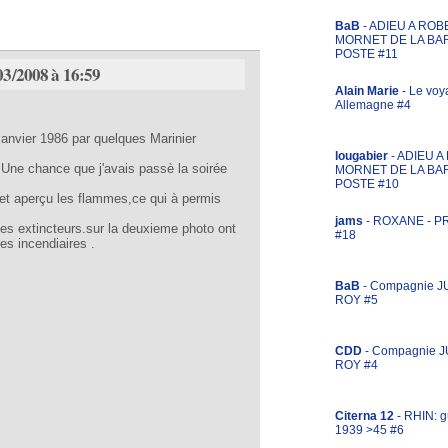
BaB
- ADIEU A ROB
MORNET DE LA BA
POSTE #11
03/2008 à 16:59
Alain Marie
- Le voy
Allemagne #4
 janvier 1986 par quelques Marinier
lougabier
- ADIEU 
.Une chance que j'avais passè la soirée
MORNET DE LA BA
POSTE #10
 et aperçu les flammes,ce qui à permis
jams
- ROXANE - 
 les extincteurs.sur la deuxieme photo ont
#18
les incendiaires .
BaB
- Compagnie J
ROY #5
CDD
- Compagnie 
ROY #4
Citerna 12
- RHIN: g
1939 >45 #6