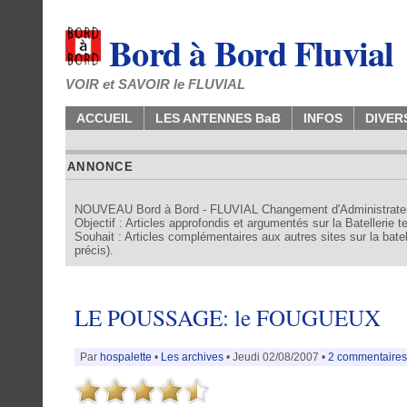
Bord à Bord Fluvial
VOIR et SAVOIR le FLUVIAL
ACCUEIL
LES ANTENNES BaB
INFOS
DIVER
ANNONCE
NOUVEAU Bord à Bord - FLUVIAL Changement d'Administrate
Objectif : Articles approfondis et argumentés sur la Batellerie 
Souhait : Articles complémentaires aux autres sites sur la batell
précis).
LE POUSSAGE: le FOUGUEUX
Par
hospalette
•
Les archives
• Jeudi 02/08/2007 •
2 commentaires