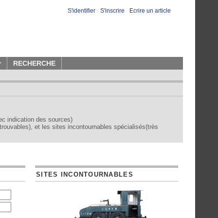
S'identifier
-
S'inscrire
-
Ecrire un article
r
RECHERCHE
vec indication des sources)
trouvables), et les sites incontournables spécialisés(très
SITES INCONTOURNABLES