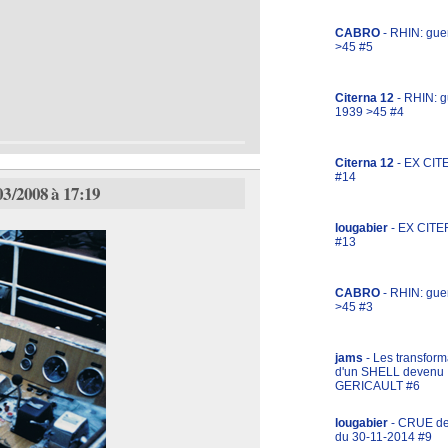
CABRO
- RHIN: gue
>45 #5
Citerna 12
- RHIN: g
1939 >45 #4
Citerna 12
- EX CIT
#14
03/2008 à 17:19
lougabier
- EX CITE
#13
CABRO
- RHIN: gue
>45 #3
jams
- Les transform
d'un SHELL devenu
GERICAULT #6
lougabier
- CRUE d
du 30-11-2014 #9