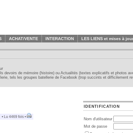
S
ACHAT/VENTE
INTERACTION
LES LIENS et mises à jou
ur
tels devoirs de mémoire (histoire) ou Actualités (textes explicatifs et photos a
erie, tels les groupes batellerie de Facebook (trop succints et difficilement re
IDENTIFICATION
• Lu 4469 fois •
Nom d'utilisateur
Mot de passe