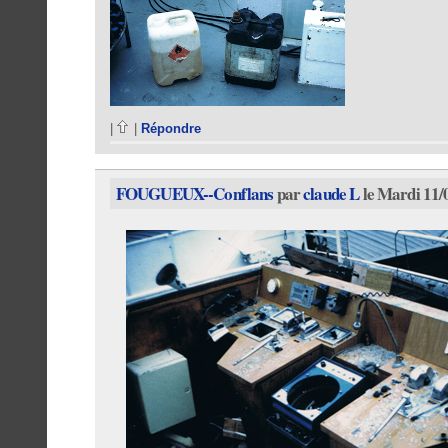
|
|
Répondre
FOUGUEUX--Conflans
par
claude L
le Mardi 11/