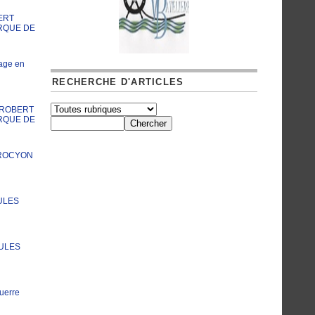
ERT
RQUE DE
age en
RECHERCHE D'ARTICLES
A ROBERT
RQUE DE
PROCYON
ULES
JULES
uerre