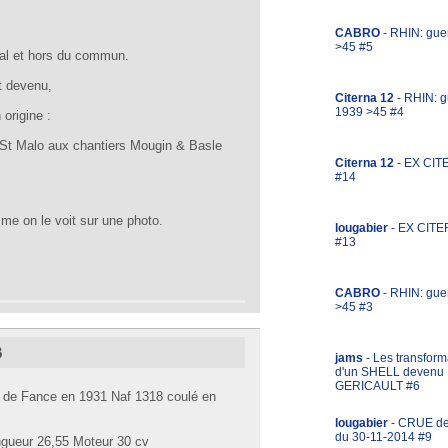
CABRO
- RHIN: gue
>45 #5
inal et hors du commun.
t devenu,
Citerna 12
- RHIN: g
1939 >45 #4
 origine :
à St Malo aux chantiers Mougin & Basle
Citerna 12
- EX CIT
#14
me on le voit sur une photo.
lougabier
- EX CITE
#13
CABRO
- RHIN: gue
>45 #3
3
jams
- Les transform
d'un SHELL devenu
GERICAULT #6
e de Fance en 1931 Naf 1318 coulé en
lougabier
- CRUE d
du 30-11-2014 #9
gueur 26,55 Moteur 30 cv