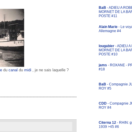
BaB
- ADIEU A ROB
MORNET DE LA BA
POSTE #11
Alain Marie
- Le voy
Allemagne #4
lougabier
- ADIEU 
MORNET DE LA BA
POSTE #10
jams
- ROXANE - 
#18
se
du
canal
du
midi
, je ne sais laquelle ?
BaB
- Compagnie J
ROY #5
CDD
- Compagnie 
ROY #4
Citerna 12
- RHIN: g
1939 >45 #6