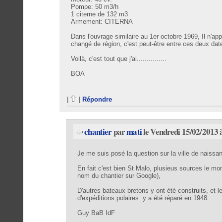
Pompe: 50 m3/h
1 citerne de 132 m3
Armement: CITERNA
Dans l'ouvrage similaire au 1er octobre 1969, Il n'app
changé de région, c'est peut-être entre ces deux dat
Voilà, c'est tout que j'ai...............
BOA
|
|
Répondre
chantier
par
mati
le Vendredi 15/02/2013 
Je me suis posé la question sur la ville de naiss
En fait c'est bien St Malo, plusieus sources le mo
nom du chantier sur Google),
D'autres bateaux bretons y ont été construits,
d'expéditions polaires y a été réparé en 1948.
Guy BaB IdF