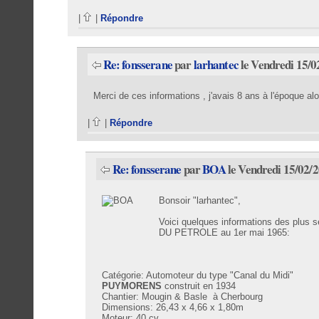
|
|
Répondre
Re: fonsserane
par
larhantec
le Vendredi 15/0
Merci de ces informations , j'avais 8 ans à l'époque alo
|
|
Répondre
Re: fonsserane
par
BOA
le Vendredi 15/02/2
Bonsoir "larhantec",
Voici quelques informations des pl
DU PETROLE au 1er mai 1965:
Catégorie: Automoteur du type "Canal du Midi"
PUYMORENS
construit en 1934
Chantier: Mougin & Basle à Cherbourg
Dimensions: 26,43 x 4,66 x 1,80m
Moteur: 40 cv.