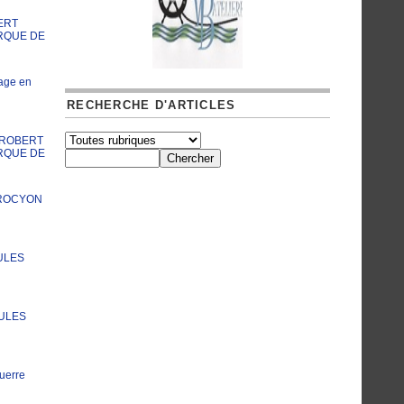
ERT
RQUE DE
age en
RECHERCHE D'ARTICLES
A ROBERT
RQUE DE
PROCYON
ULES
JULES
uerre