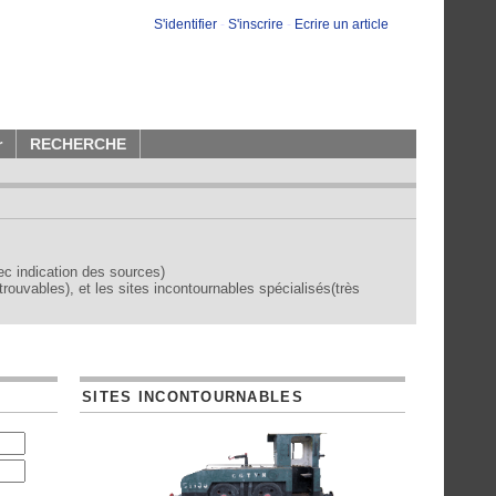
S'identifier
-
S'inscrire
-
Ecrire un article
r
RECHERCHE
vec indication des sources)
trouvables), et les sites incontournables spécialisés(très
SITES INCONTOURNABLES