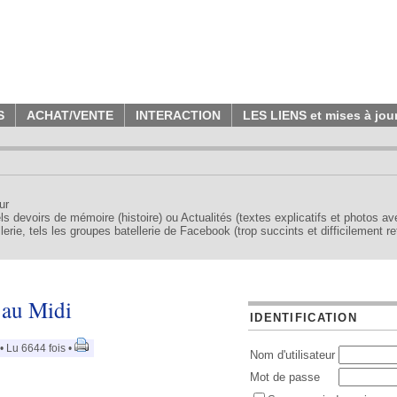
S
ACHAT/VENTE
INTERACTION
LES LIENS et mises à jou
ur
tels devoirs de mémoire (histoire) ou Actualités (textes explicatifs et photos a
erie, tels les groupes batellerie de Facebook (trop succints et difficilement re
 au Midi
IDENTIFICATION
 Lu 6644 fois •
Nom d'utilisateur
Mot de passe