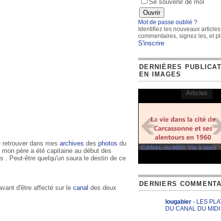
Se souvenir de moi
Mot de passe oublié ?
Identifiez les nouveaux articles
commentaires, signez les, et pl
S'inscrire
DERNIÈRES PUBLICA
EN IMAGES
Articles
e retrouver dans mes
archives
des
photos
du
CANAL du MIDI: Vie à bord
on père a été capitaine au début des
 . Peut-être quelqu'un saura le destin de ce
DERNIERS COMMENTA
avant d'être affecté sur le
canal
des deux
lougabier
- LES PL
DU CANAL DU MIDI