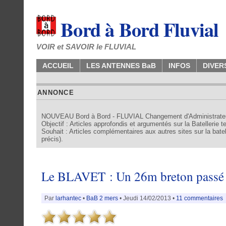
Bord à Bord Fluvial
VOIR et SAVOIR le FLUVIAL
ACCUEIL
LES ANTENNES BaB
INFOS
DIVER
ANNONCE
NOUVEAU Bord à Bord - FLUVIAL Changement d'Administrate
Objectif : Articles approfondis et argumentés sur la Batellerie 
Souhait : Articles complémentaires aux autres sites sur la batell
précis).
Le BLAVET : Un 26m breton passé
Par
larhantec
•
BaB 2 mers
• Jeudi 14/02/2013 •
11 commentaires
•