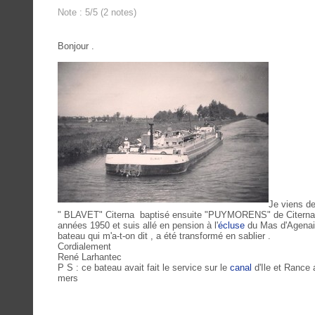
Note : 5/5 (2 notes)
Bonjour .
Je viens d
" BLAVET" Citerna baptisé ensuite "PUYMORENS" de Citerna m
années 1950 et suis allé en pension à l'
écluse
du Mas d'Agenais
bateau qui m'a-t-on dit , a été transformé en sablier .
Cordialement
René Larhantec
P S : ce bateau avait fait le service sur le
canal
d'Ile et Rance 
mers