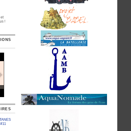
 et
us !
TIONS
IRES
ATANES
 #11