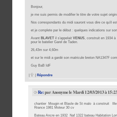
Bonjour,
je me suis permis de modifier le titre de votre sujet orig
Nos correspondants du midi sauront vous dire ce qu'il es
et je complete par le début : quelques indications sur son
Avant
BLAVET
il s'appelait
VENUS
, construit en 1934 
pour le batelier Garel de Taden.
26,43m sur 4,60m
et sur le midi a gardé son matricule breton NA1347F com
Guy BaB IdF
|
|
Répondre
Re:
par Anonyme le Mardi 12/03/2013 à 15:2
chantier Mougin et Blasle de St malo à construit Ill
Rrance 1981 Moteur 30 cv
Bateau Ancre en 1932 Naf 1322 bateau Habitation Lon