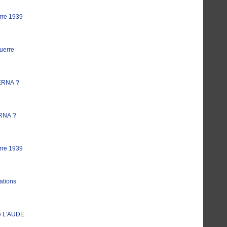
rre 1939
uerre
ERNA ?
RNA ?
rre 1939
ations
e L'AUDE