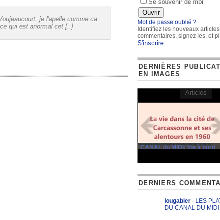
Se souvenir de moi
oujeaucourt; je l'apelle comme ca
Mot de passe oublié ?
e qui est anormal cet [..]
Identifiez les nouveaux articles
commentaires, signez les, et pl
S'inscrire
DERNIÈRES PUBLICA
EN IMAGES
Articles
CANAL du MIDI: Vie à bord
DERNIERS COMMENTA
lougabier
- LES PL
DU CANAL DU MIDI