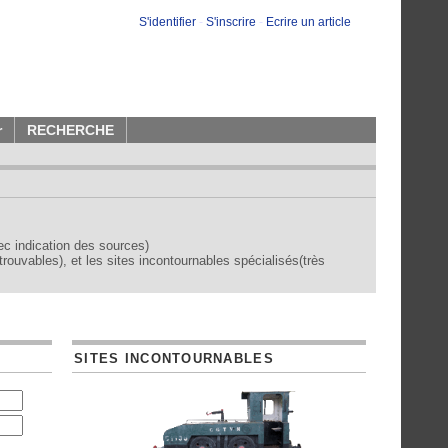
S'identifier
-
S'inscrire
-
Ecrire un article
r
RECHERCHE
vec indication des sources)
trouvables), et les sites incontournables spécialisés(très
SITES INCONTOURNABLES