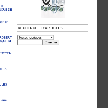
ERT
RQUE DE
age en
RECHERCHE D'ARTICLES
A ROBERT
RQUE DE
PROCYON
ULES
JULES
uerre