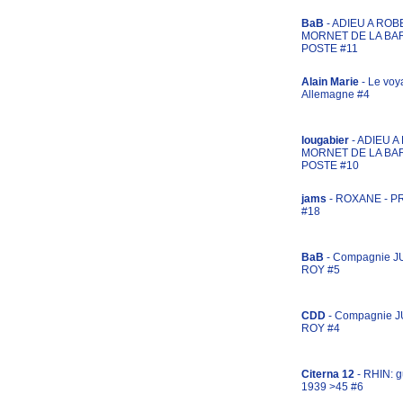
BaB
- ADIEU A ROB
MORNET DE LA BA
POSTE #11
Alain Marie
- Le voy
Allemagne #4
lougabier
- ADIEU 
MORNET DE LA BA
POSTE #10
jams
- ROXANE - 
#18
BaB
- Compagnie J
ROY #5
CDD
- Compagnie 
ROY #4
Citerna 12
- RHIN: g
1939 >45 #6