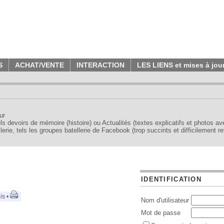
S
ACHAT/VENTE
INTERACTION
LES LIENS et mises à jou
ur
tels devoirs de mémoire (histoire) ou Actualités (textes explicatifs et photos a
erie, tels les groupes batellerie de Facebook (trop succints et difficilement re
IDENTIFICATION
is •
Nom d'utilisateur
Mot de passe