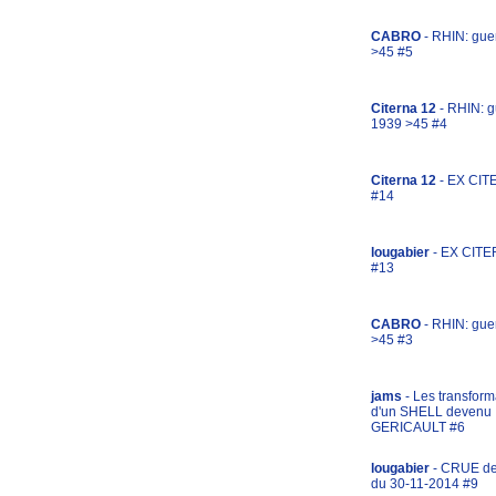
CABRO
- RHIN: gue
>45 #5
Citerna 12
- RHIN: g
1939 >45 #4
Citerna 12
- EX CIT
#14
lougabier
- EX CITE
#13
CABRO
- RHIN: gue
>45 #3
jams
- Les transform
d'un SHELL devenu
GERICAULT #6
lougabier
- CRUE d
du 30-11-2014 #9