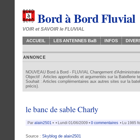
Bord à Bord Fluvial
VOIR et SAVOIR le FLUVIAL
ACCUEIL
LES ANTENNES BaB
INFOS
DIVER
ANNONCE
NOUVEAU Bord à Bord - FLUVIAL Changement d'Administrate
Objectif : Articles approfondis et argumentés sur la Batellerie 
Souhait : Articles complémentaires aux autres sites sur la batell
précis).
le banc de sable Charly
Par
alain2501
•
• Lundi 01/06/2009 •
0 commentaires
• Lu 1985 fo
Source :
Skyblog de alain2501