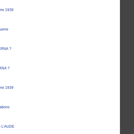
rre 1939
uerre
ERNA ?
RNA ?
rre 1939
ations
e L'AUDE