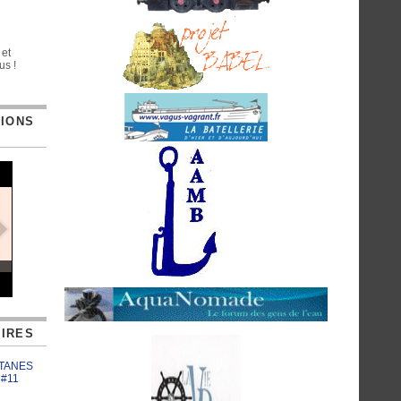
 et
us !
TIONS
IRES
ATANES
 #11