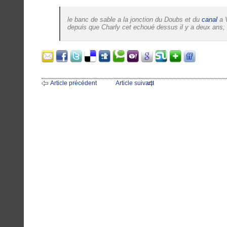
le banc de sable a la jonction du Doubs et du
canal
a V
depuis que Charly cet echoué dessus il y a deux ans; c
Article précédent
Article suivant