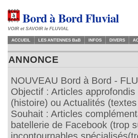
Bord à Bord Fluvial
VOIR et SAVOIR le FLUVIAL
ACCUEIL
LES ANTENNES BaB
INFOS
DIVERS
A
ANNONCE
NOUVEAU Bord à Bord - FLUV
Objectif : Articles approfondi
(histoire) ou Actualités (texte
Souhait : Articles complémenta
batellerie de Facebook (trop su
incontournables spécialisés(tr