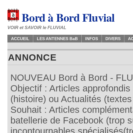
Bord à Bord Fluvial
VOIR et SAVOIR le FLUVIAL
ACCUEIL
LES ANTENNES BaB
INFOS
DIVERS
A
ANNONCE
NOUVEAU Bord à Bord - FLUV
Objectif : Articles approfondi
(histoire) ou Actualités (texte
Souhait : Articles complémenta
batellerie de Facebook (trop su
incontournables spécialisés(tr