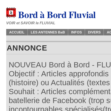
Bord à Bord Fluvial
VOIR et SAVOIR le FLUVIAL
ACCUEIL
LES ANTENNES BaB
INFOS
DIVERS
A
ANNONCE
NOUVEAU Bord à Bord - FLUV
Objectif : Articles approfondi
(histoire) ou Actualités (texte
Souhait : Articles complémenta
batellerie de Facebook (trop su
incontournables spécialisés(tr