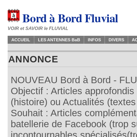
Bord à Bord Fluvial
VOIR et SAVOIR le FLUVIAL
ACCUEIL
LES ANTENNES BaB
INFOS
DIVERS
A
ANNONCE
NOUVEAU Bord à Bord - FLUV
Objectif : Articles approfondi
(histoire) ou Actualités (texte
Souhait : Articles complémenta
batellerie de Facebook (trop su
incontournables spécialisés(tr