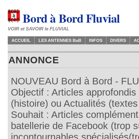
Bord à Bord Fluvial
VOIR et SAVOIR le FLUVIAL
ACCUEIL
LES ANTENNES BaB
INFOS
DIVERS
A
ANNONCE
NOUVEAU Bord à Bord - FLUV
Objectif : Articles approfondi
(histoire) ou Actualités (texte
Souhait : Articles complémenta
batellerie de Facebook (trop su
incontournables spécialisés(tr