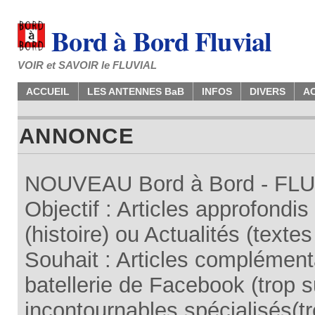
Bord à Bord Fluvial
VOIR et SAVOIR le FLUVIAL
ACCUEIL
LES ANTENNES BaB
INFOS
DIVERS
A
ANNONCE
NOUVEAU Bord à Bord - FLUV
Objectif : Articles approfondi
(histoire) ou Actualités (texte
Souhait : Articles complémenta
batellerie de Facebook (trop su
incontournables spécialisés(tr