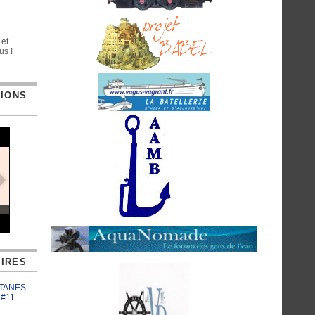
 et
us !
TIONS
IRES
ATANES
 #11