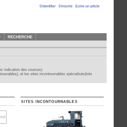
S'identifier
-
S'inscrire
-
Ecrire un article
r
RECHERCHE
vec indication des sources)
trouvables), et les sites incontournables spécialisés(très
SITES INCONTOURNABLES