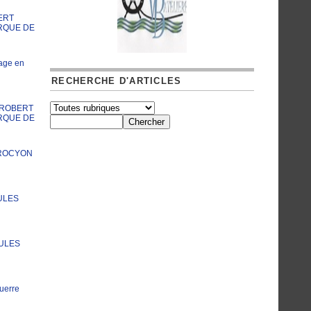
ERT
RQUE DE
age en
RECHERCHE D'ARTICLES
A ROBERT
RQUE DE
PROCYON
ULES
JULES
uerre