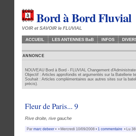
Bord à Bord Fluvial
VOIR et SAVOIR le FLUVIAL
ACCUEIL
LES ANTENNES BaB
INFOS
DIVER
ANNONCE
NOUVEAU Bord à Bord - FLUVIAL Changement d'Administrate
Objectif : Articles approfondis et argumentés sur la Batellerie 
Souhait : Articles complémentaires aux autres sites sur la batell
précis).
Fleur de Paris... 9
Rive droite, rive gauche
Par
marc debeer
•
• Mercredi 10/09/2008 •
1 commentaire
• Lu 385