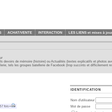
S
ACHAT/VENTE
INTERACTION
LES LIENS et mises à jou
ur
tels devoirs de mémoire (histoire) ou Actualités (textes explicatifs et photos a
erie, tels les groupes batellerie de Facebook (trop succints et difficilement re
IDENTIFICATION
Nom d'utilisateur
7 fois •
Mot de passe