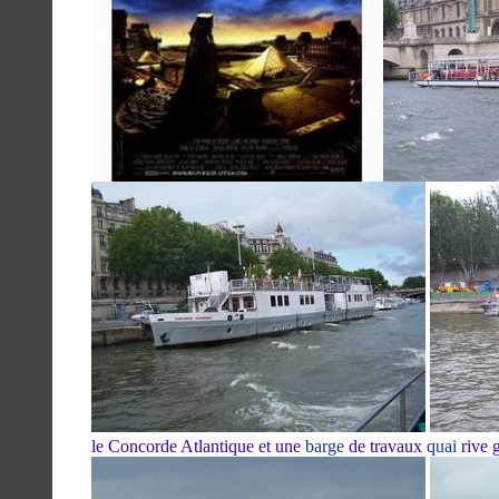
le Concorde Atlantique et une
barge
de travaux
quai
rive 