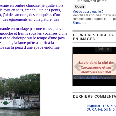
Se souvenir de moi
essine en ombre chinoise, je quitte alors
e toits en toits, franchi l'un des ponts,
Mot de passe oublié ?
t, j'ai des amours, des conquêtes d'un
Identifiez les nouveaux articles
, des égarements en villégiature, des
commentaires, signez les, et pl
S'inscrire
emandé en mariage par une rousse, la vie
nouche et frémis sous les vocalises d'une
DERNIÈRES PUBLICA
n et se chaloupe sur le tempo d'une java.
EN IMAGES
s ponts, la lame prête à sortir à la
atos sur la peau d'une épave endormie
Articles
CANAL du MIDI: Vie à bord
DERNIERS COMMENTA
lougabier
- LES PL
DU CANAL DU MIDI