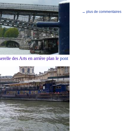
→ plus de commentaires
sserelle des Arts en arrière plan le
pont