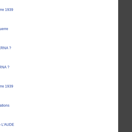
rre 1939
uerre
ERNA ?
RNA ?
rre 1939
ations
e L'AUDE