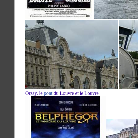
Orsay, le
pont
du Louvre et le Louvre