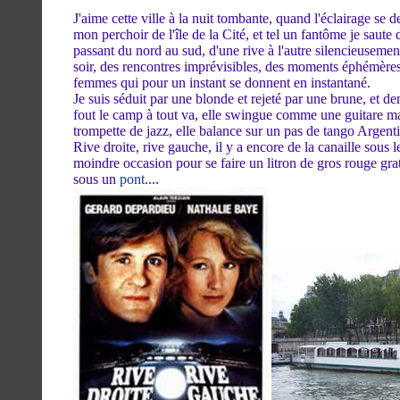
J'aime cette ville à la nuit tombante, quand l'éclairage se d
mon perchoir de l'île de la Cité, et tel un fantôme je saute d
passant du nord au sud, d'une rive à l'autre silencieusemen
soir, des rencontres imprévisibles, des moments éphémères
femmes qui pour un instant se donnent en instantané.
Je suis séduit par une blonde et rejeté par une brune, et d
fout le camp à tout va, elle swingue comme une guitare ma
trompette de jazz, elle balance sur un pas de tango Argenti
Rive droite, rive gauche, il y a encore de la canaille sous le
moindre occasion pour se faire un litron de gros rouge gr
sous un
pont
....