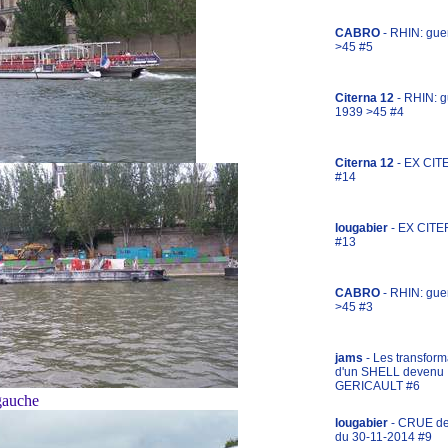
CABRO
- RHIN: gue
>45 #5
Citerna 12
- RHIN: g
1939 >45 #4
Citerna 12
- EX CIT
#14
lougabier
- EX CITE
#13
CABRO
- RHIN: gue
>45 #3
jams
- Les transform
d'un SHELL devenu
GERICAULT #6
gauche
lougabier
- CRUE d
du 30-11-2014 #9