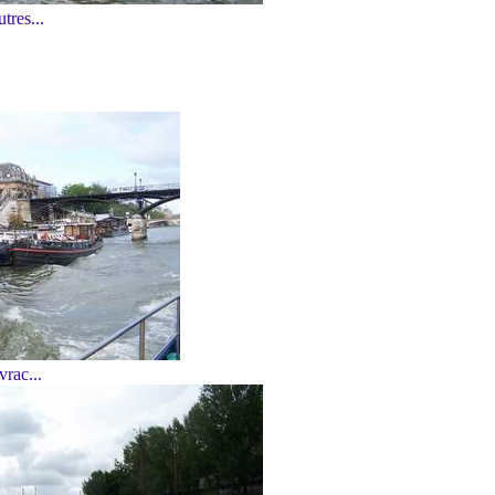
tres...
vrac...