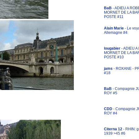
BaB
- ADIEU A ROB
MORNET DE LA BA
POSTE #11
Alain Marie
- Le voy
Allemagne #4
lougabier
- ADIEU 
MORNET DE LA BA
POSTE #10
jams
- ROXANE - 
#18
BaB
- Compagnie J
ROY #5
CDD
- Compagnie 
ROY #4
Citerna 12
- RHIN: g
1939 >45 #6