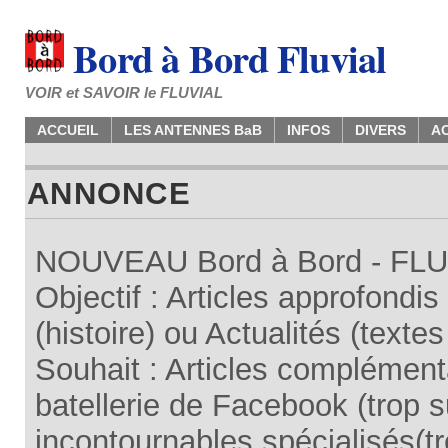
Bord à Bord Fluvial
VOIR et SAVOIR le FLUVIAL
ACCUEIL
LES ANTENNES BaB
INFOS
DIVERS
A
ANNONCE
NOUVEAU Bord à Bord - FLUV
Objectif : Articles approfondi
(histoire) ou Actualités (texte
Souhait : Articles complémenta
batellerie de Facebook (trop su
incontournables spécialisés(tr