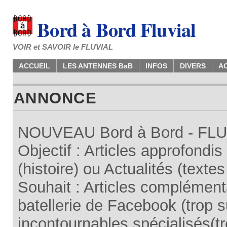
Bord à Bord Fluvial
VOIR et SAVOIR le FLUVIAL
ACCUEIL
LES ANTENNES BaB
INFOS
DIVERS
A
ANNONCE
NOUVEAU Bord à Bord - FLUV
Objectif : Articles approfondi
(histoire) ou Actualités (texte
Souhait : Articles complémenta
batellerie de Facebook (trop su
incontournables spécialisés(tr