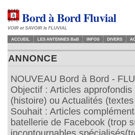
Bord à Bord Fluvial
VOIR et SAVOIR le FLUVIAL
ACCUEIL
LES ANTENNES BaB
INFOS
DIVERS
A
ANNONCE
NOUVEAU Bord à Bord - FLUV
Objectif : Articles approfondi
(histoire) ou Actualités (texte
Souhait : Articles complémenta
batellerie de Facebook (trop su
incontournables spécialisés(tr