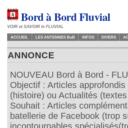
Bord à Bord Fluvial
VOIR et SAVOIR le FLUVIAL
ACCUEIL
LES ANTENNES BaB
INFOS
DIVERS
A
ANNONCE
NOUVEAU Bord à Bord - FLUV
Objectif : Articles approfondi
(histoire) ou Actualités (texte
Souhait : Articles complémenta
batellerie de Facebook (trop su
incontournables spécialisés(tr