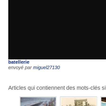
batellerie
envoyé par
miguel27130
Articles qui contiennent des mots-clés si