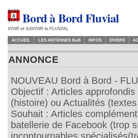
Bord à Bord Fluvial
VOIR et SAVOIR le FLUVIAL
ACCUEIL
LES ANTENNES BaB
INFOS
DIVERS
A
ANNONCE
NOUVEAU Bord à Bord - FLUV
Objectif : Articles approfondi
(histoire) ou Actualités (texte
Souhait : Articles complémenta
batellerie de Facebook (trop su
incontournables spécialisés(tr