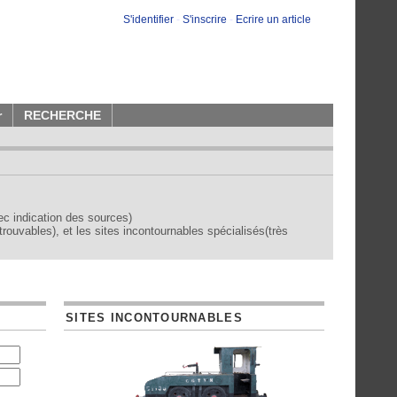
S'identifier
-
S'inscrire
-
Ecrire un article
r
RECHERCHE
vec indication des sources)
trouvables), et les sites incontournables spécialisés(très
SITES INCONTOURNABLES