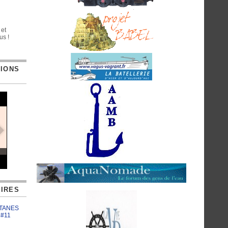
 et
us !
TIONS
IRES
ATANES
 #11