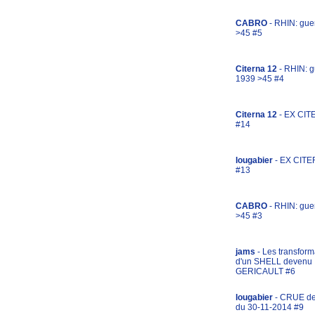
CABRO
- RHIN: gue
>45 #5
Citerna 12
- RHIN: g
1939 >45 #4
Citerna 12
- EX CIT
#14
lougabier
- EX CITE
#13
CABRO
- RHIN: gue
>45 #3
jams
- Les transform
d'un SHELL devenu
GERICAULT #6
lougabier
- CRUE d
du 30-11-2014 #9