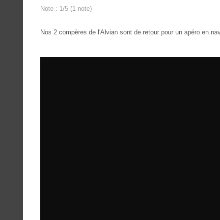
Note : 1/5 (1 note)
Nos 2 compères de l'Alvian sont de retour pour un apéro en nav