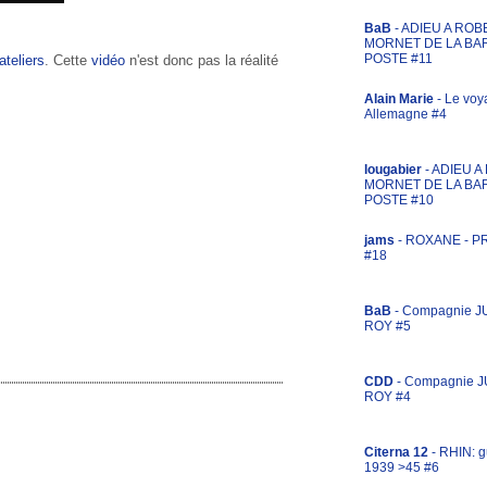
BaB
- ADIEU A ROB
MORNET DE LA BA
POSTE #11
ateliers
. Cette
vidéo
n'est donc pas la réalité
Alain Marie
- Le voy
Allemagne #4
lougabier
- ADIEU 
MORNET DE LA BA
POSTE #10
jams
- ROXANE - 
#18
BaB
- Compagnie J
ROY #5
CDD
- Compagnie 
ROY #4
Citerna 12
- RHIN: g
1939 >45 #6