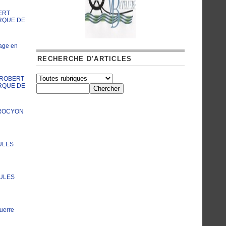
ERT
RQUE DE
age en
RECHERCHE D'ARTICLES
A ROBERT
RQUE DE
PROCYON
ULES
JULES
uerre