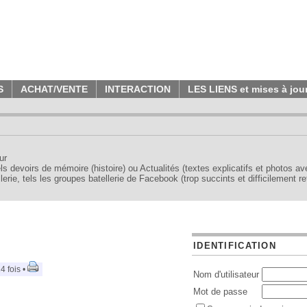
S
ACHAT/VENTE
INTERACTION
LES LIENS et mises à jou
ur
tels devoirs de mémoire (histoire) ou Actualités (textes explicatifs et photos a
erie, tels les groupes batellerie de Facebook (trop succints et difficilement re
IDENTIFICATION
4 fois •
Nom d'utilisateur
Mot de passe