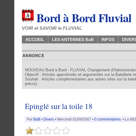
Bord à Bord Fluvial
VOIR et SAVOIR le FLUVIAL
ACCUEIL
LES ANTENNES BaB
INFOS
DIVER
ANNONCE
NOUVEAU Bord à Bord - FLUVIAL Changement d'Administrate
Objectif : Articles approfondis et argumentés sur la Batellerie 
Souhait : Articles complémentaires aux autres sites sur la batell
précis).
Epinglé sur la toile 18
Par
BaB
•
Divers
• Mercredi 01/08/2007 •
0 commentaires
• Lu 892