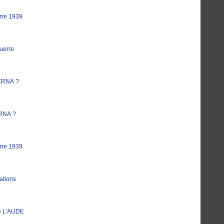
rre 1939
uerre
ERNA ?
RNA ?
rre 1939
ations
e L'AUDE