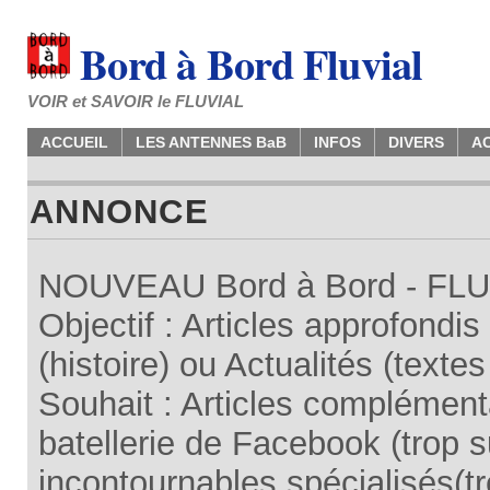
Bord à Bord Fluvial
VOIR et SAVOIR le FLUVIAL
ACCUEIL
LES ANTENNES BaB
INFOS
DIVERS
A
ANNONCE
NOUVEAU Bord à Bord - FLUV
Objectif : Articles approfondi
(histoire) ou Actualités (texte
Souhait : Articles complémenta
batellerie de Facebook (trop su
incontournables spécialisés(tr