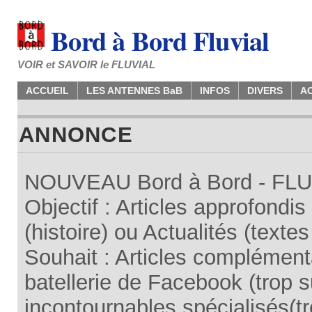
Bord à Bord Fluvial
VOIR et SAVOIR le FLUVIAL
ACCUEIL
LES ANTENNES BaB
INFOS
DIVERS
A
ANNONCE
NOUVEAU Bord à Bord - FLUV
Objectif : Articles approfondi
(histoire) ou Actualités (texte
Souhait : Articles complémenta
batellerie de Facebook (trop su
incontournables spécialisés(tr