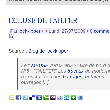
ECLUSE DE TAILFER
Par
lockkipper
•
• Lundi 27/07/2009 •
0 commen
Source :
Blog de lockkipper
Le "
MEUSE
-ARDENNES" vire de bord en
N°8 : "TAILFER" Les
travaux
de modernis
reconstruction des
barrages
, entamés en
ouvrages [..]