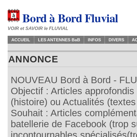
Bord à Bord Fluvial
VOIR et SAVOIR le FLUVIAL
ACCUEIL
LES ANTENNES BaB
INFOS
DIVERS
A
ANNONCE
NOUVEAU Bord à Bord - FLUV
Objectif : Articles approfondi
(histoire) ou Actualités (texte
Souhait : Articles complémenta
batellerie de Facebook (trop su
incontournables spécialisés(tr