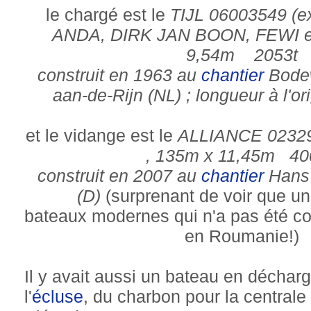
le chargé est le
TIJL 06003549 (
ANDA, DIRK JAN BOON, FEWI et
9,54m 2053t
construit en 1963 au
chantier
Bodew
aan-de-Rijn (NL) ; longueur à l'o
et le vidange est le
ALLIANCE 02329
, 135m x 11,45m 40
construit en 2007 au
chantier
Hans 
(D)
(surprenant de voir que un
bateaux modernes qui n'a pas été co
en Roumanie!)
Il y avait aussi un bateau en déchar
l'
écluse
, du charbon pour la centrale