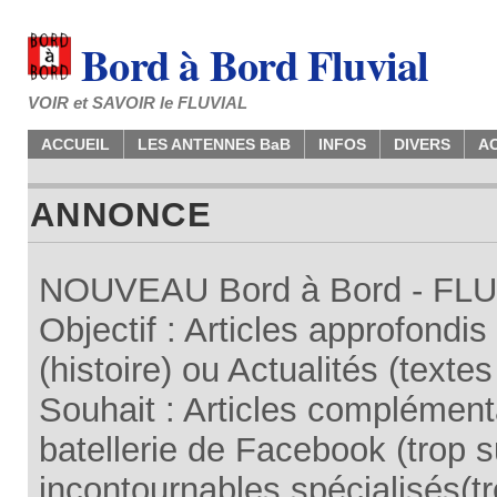
Bord à Bord Fluvial
VOIR et SAVOIR le FLUVIAL
ACCUEIL
LES ANTENNES BaB
INFOS
DIVERS
A
ANNONCE
NOUVEAU Bord à Bord - FLUV
Objectif : Articles approfondi
(histoire) ou Actualités (texte
Souhait : Articles complémenta
batellerie de Facebook (trop su
incontournables spécialisés(tr