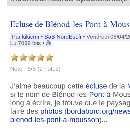
Ecluse de Blénod-les-Pont-à-Mous
Par
kikicmr
•
BaB NordEst.fr
• Vendredi 08/04/2
Lu 7088 fois •
Note : 5/5 (2 notes)
J'aime beaucoup cette
écluse
de la
si le nom de Blénod-les-
Pont
-à-Mous
long à écrire, je trouve que le paysag
faire des
photos
(
bordabord.org/news
blenod-les-pont-a-mousson
)...