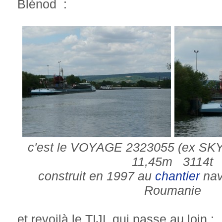
Blénod :
c'est le VOYAGE 2323055 (ex SK
11,45m 3114t
construit en 1997 au
chantier
nav
Roumanie
et revoilà le TIJL qui passe au loin :