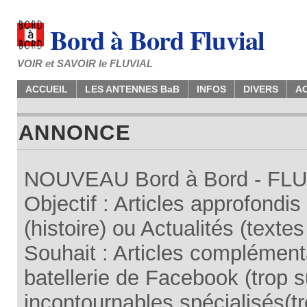
Bord à Bord Fluvial
VOIR et SAVOIR le FLUVIAL
ACCUEIL
LES ANTENNES BaB
INFOS
DIVERS
A
ANNONCE
NOUVEAU Bord à Bord - FLUV
Objectif : Articles approfondi
(histoire) ou Actualités (texte
Souhait : Articles complémenta
batellerie de Facebook (trop su
incontournables spécialisés(tr