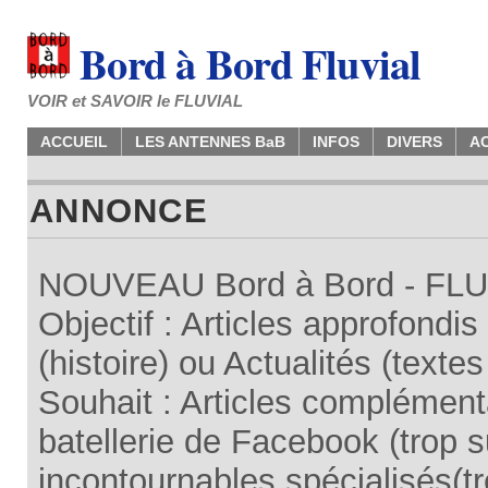
Bord à Bord Fluvial
VOIR et SAVOIR le FLUVIAL
ACCUEIL
LES ANTENNES BaB
INFOS
DIVERS
A
ANNONCE
NOUVEAU Bord à Bord - FLUV
Objectif : Articles approfondi
(histoire) ou Actualités (texte
Souhait : Articles complémenta
batellerie de Facebook (trop su
incontournables spécialisés(tr