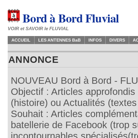
Bord à Bord Fluvial
VOIR et SAVOIR le FLUVIAL
ACCUEIL
LES ANTENNES BaB
INFOS
DIVERS
A
ANNONCE
NOUVEAU Bord à Bord - FLUV
Objectif : Articles approfondi
(histoire) ou Actualités (texte
Souhait : Articles complémenta
batellerie de Facebook (trop su
incontournables spécialisés(tr