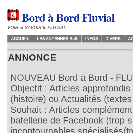
Bord à Bord Fluvial
VOIR et SAVOIR le FLUVIAL
ACCUEIL
LES ANTENNES BaB
INFOS
DIVERS
A
ANNONCE
NOUVEAU Bord à Bord - FLUV
Objectif : Articles approfondi
(histoire) ou Actualités (texte
Souhait : Articles complémenta
batellerie de Facebook (trop su
incontournables spécialisés(tr