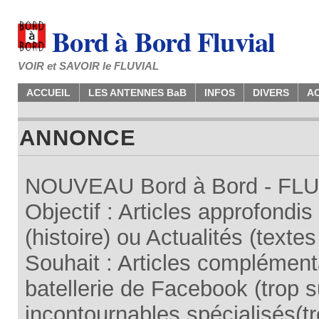
Bord à Bord Fluvial
VOIR et SAVOIR le FLUVIAL
ACCUEIL
LES ANTENNES BaB
INFOS
DIVERS
A
ANNONCE
NOUVEAU Bord à Bord - FLUV
Objectif : Articles approfondi
(histoire) ou Actualités (texte
Souhait : Articles complémenta
batellerie de Facebook (trop su
incontournables spécialisés(tr