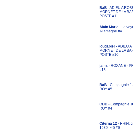
BaB
- ADIEU A ROB
MORNET DE LA BA
POSTE #11
Alain Marie
- Le voy
Allemagne #4
lougabier
- ADIEU 
MORNET DE LA BA
POSTE #10
jams
- ROXANE - 
#18
BaB
- Compagnie J
ROY #5
CDD
- Compagnie 
ROY #4
Citerna 12
- RHIN: g
1939 >45 #6