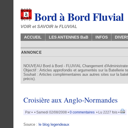
Bord à Bord Fluvial
VOIR et SAVOIR le FLUVIAL
ACCUEIL
LES ANTENNES BaB
INFOS
DIVER
ANNONCE
NOUVEAU Bord à Bord - FLUVIAL Changement d'Administrate
Objectif : Articles approfondis et argumentés sur la Batellerie 
Souhait : Articles complémentaires aux autres sites sur la batell
précis).
Croisière aux Anglo-Normandes
Par
•
• Samedi 02/08/2008 •
0 commentaires
• Lu 2227 fois •
Source :
le blog legendeaux