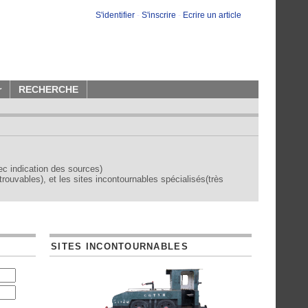
S'identifier
-
S'inscrire
-
Ecrire un article
r
RECHERCHE
vec indication des sources)
trouvables), et les sites incontournables spécialisés(très
SITES INCONTOURNABLES