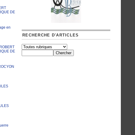
ERT
RQUE DE
age en
RECHERCHE D'ARTICLES
A ROBERT
RQUE DE
PROCYON
ULES
JULES
uerre