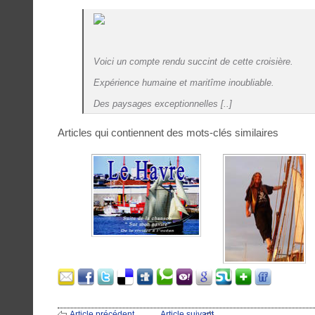
Voici un compte rendu succint de cette croisière.
Expérience humaine et maritîme inoubliable.
Des paysages exceptionnelles [..]
Articles qui contiennent des mots-clés similaires
Article précédent
Article suivant