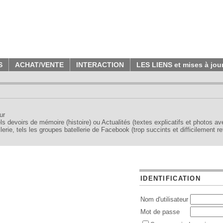
S
ACHAT/VENTE
INTERACTION
LES LIENS et mises à jou
ur
tels devoirs de mémoire (histoire) ou Actualités (textes explicatifs et photos a
erie, tels les groupes batellerie de Facebook (trop succints et difficilement re
IDENTIFICATION
Nom d'utilisateur
Mot de passe