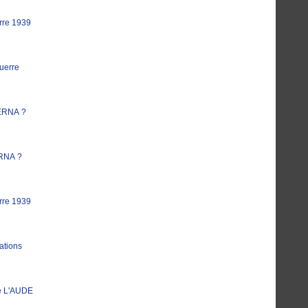
rre 1939
uerre
ERNA ?
RNA ?
rre 1939
ations
e L'AUDE