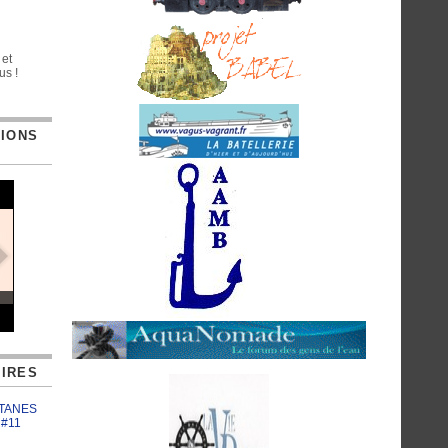
 et
us !
TIONS
IRES
ATANES
 #11