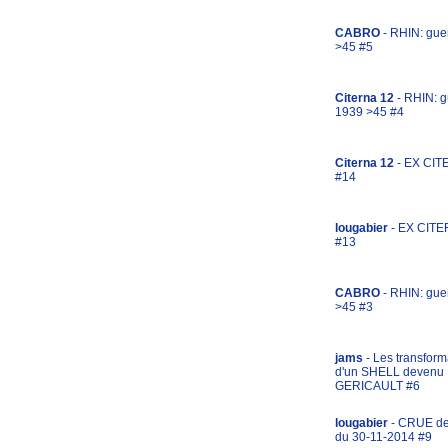
CABRO
- RHIN: gue
>45 #5
Citerna 12
- RHIN: g
1939 >45 #4
Citerna 12
- EX CIT
#14
lougabier
- EX CITE
#13
CABRO
- RHIN: gue
>45 #3
jams
- Les transform
d'un SHELL devenu
GERICAULT #6
lougabier
- CRUE d
du 30-11-2014 #9