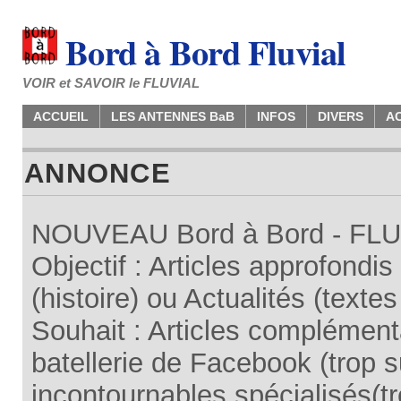
Bord à Bord Fluvial
VOIR et SAVOIR le FLUVIAL
ACCUEIL
LES ANTENNES BaB
INFOS
DIVERS
A
ANNONCE
NOUVEAU Bord à Bord - FLUV
Objectif : Articles approfondi
(histoire) ou Actualités (texte
Souhait : Articles complémenta
batellerie de Facebook (trop su
incontournables spécialisés(tr