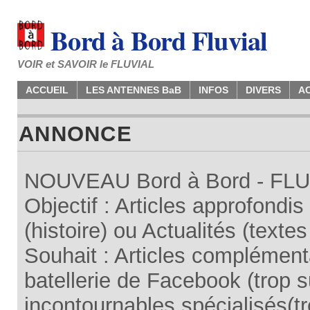
Bord à Bord Fluvial
VOIR et SAVOIR le FLUVIAL
ACCUEIL
LES ANTENNES BaB
INFOS
DIVERS
A
ANNONCE
NOUVEAU Bord à Bord - FLUV
Objectif : Articles approfondi
(histoire) ou Actualités (texte
Souhait : Articles complémenta
batellerie de Facebook (trop su
incontournables spécialisés(tr