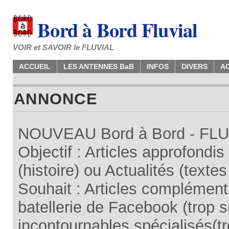
Bord à Bord Fluvial
VOIR et SAVOIR le FLUVIAL
ACCUEIL
LES ANTENNES BaB
INFOS
DIVERS
A
ANNONCE
NOUVEAU Bord à Bord - FLUV
Objectif : Articles approfondi
(histoire) ou Actualités (texte
Souhait : Articles complémenta
batellerie de Facebook (trop su
incontournables spécialisés(tr