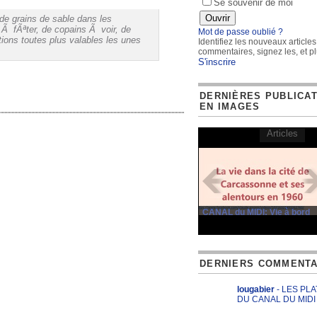
Se souvenir de moi
de grains de sable dans les
Ã fÃªter, de copains Ã voir, de
Mot de passe oublié ?
ations toutes plus valables les unes
Identifiez les nouveaux articles
commentaires, signez les, et pl
S'inscrire
DERNIÈRES PUBLICA
EN IMAGES
Articles
CANAL du MIDI: Vie à bord
DERNIERS COMMENTA
lougabier
- LES PL
DU CANAL DU MIDI