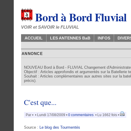
Bord à Bord Fluvial
VOIR et SAVOIR le FLUVIAL
ACCUEIL
LES ANTENNES BaB
INFOS
DIVER
ANNONCE
NOUVEAU Bord à Bord - FLUVIAL Changement d'Administrate
Objectif : Articles approfondis et argumentés sur la Batellerie 
Souhait : Articles complémentaires aux autres sites sur la batell
précis).
C'est que...
Par
•
• Lundi 17/08/2009 •
0 commentaires
• Lu 1662 fois •
Source :
Le blog des Tourmentés