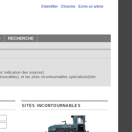
S'identifier
-
S'inscrire
-
Ecrire un article
r
RECHERCHE
vec indication des sources)
trouvables), et les sites incontournables spécialisés(très
SITES INCONTOURNABLES