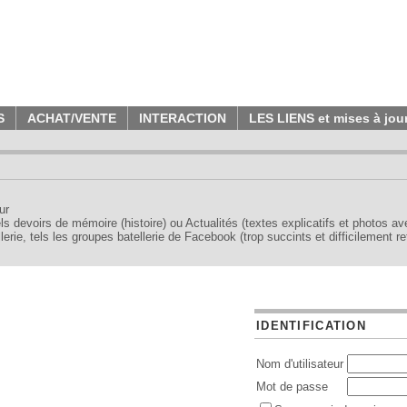
S
ACHAT/VENTE
INTERACTION
LES LIENS et mises à jou
ur
tels devoirs de mémoire (histoire) ou Actualités (textes explicatifs et photos a
erie, tels les groupes batellerie de Facebook (trop succints et difficilement re
IDENTIFICATION
Nom d'utilisateur
Mot de passe