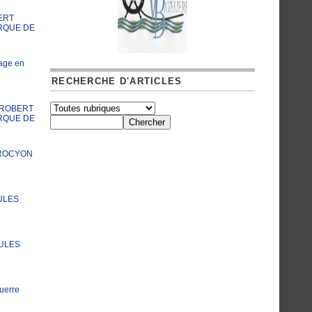
ERT
RQUE DE
age en
RECHERCHE D'ARTICLES
A ROBERT
RQUE DE
PROCYON
ULES
JULES
uerre