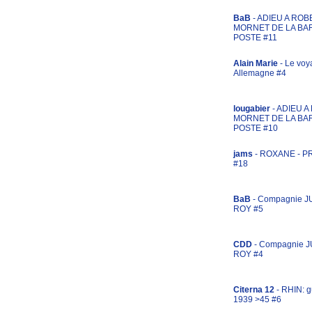
BaB
- ADIEU A ROB
MORNET DE LA BA
POSTE #11
Alain Marie
- Le voy
Allemagne #4
lougabier
- ADIEU 
MORNET DE LA BA
POSTE #10
jams
- ROXANE - 
#18
BaB
- Compagnie J
ROY #5
CDD
- Compagnie 
ROY #4
Citerna 12
- RHIN: g
1939 >45 #6