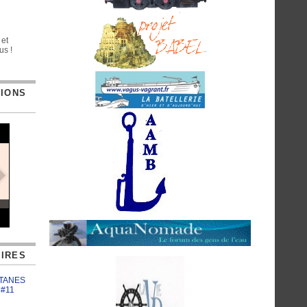
 et
us !
TIONS
IRES
ATANES
 #11