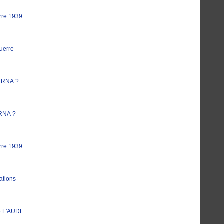
rre 1939
uerre
ERNA ?
RNA ?
rre 1939
ations
e L'AUDE