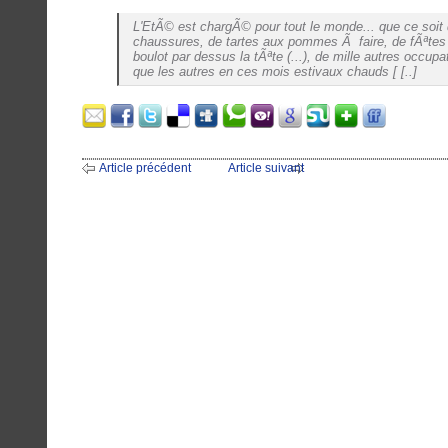
L'EtÃ© est chargÃ© pour tout le monde... que ce soit 
chaussures, de tartes aux pommes Ã faire, de fÃªtes 
boulot par dessus la tÃªte (...), de mille autres occup
que les autres en ces mois estivaux chauds [ [..]
Article précédent
Article suivant