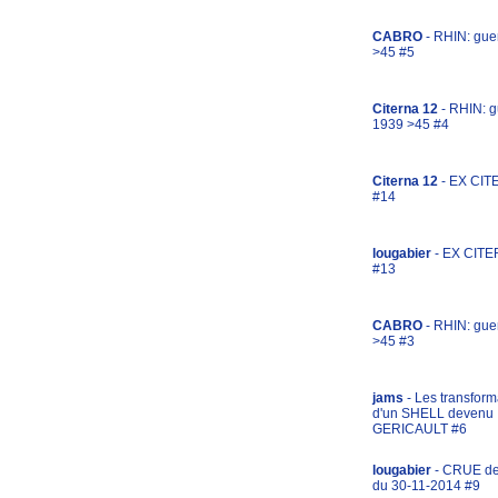
CABRO
- RHIN: gue
>45 #5
Citerna 12
- RHIN: g
1939 >45 #4
Citerna 12
- EX CIT
#14
lougabier
- EX CITE
#13
CABRO
- RHIN: gue
>45 #3
jams
- Les transform
d'un SHELL devenu
GERICAULT #6
lougabier
- CRUE d
du 30-11-2014 #9