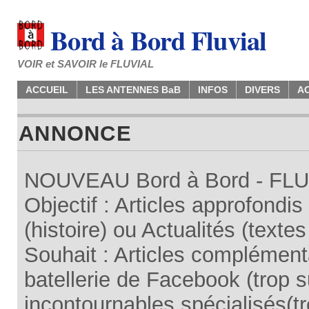
Bord à Bord Fluvial
VOIR et SAVOIR le FLUVIAL
ACCUEIL
LES ANTENNES BaB
INFOS
DIVERS
A
ANNONCE
NOUVEAU Bord à Bord - FLUV
Objectif : Articles approfondi
(histoire) ou Actualités (texte
Souhait : Articles complémenta
batellerie de Facebook (trop su
incontournables spécialisés(tr