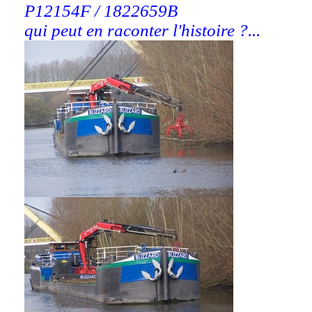
P12154F / 1822659B
qui peut en raconter l'histoire ?...