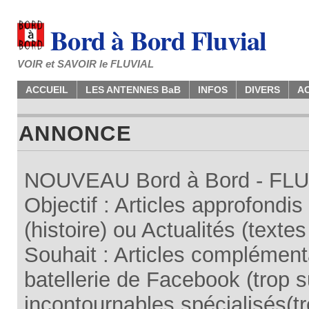
Bord à Bord Fluvial
VOIR et SAVOIR le FLUVIAL
ACCUEIL
LES ANTENNES BaB
INFOS
DIVERS
A
ANNONCE
NOUVEAU Bord à Bord - FLUV
Objectif : Articles approfondi
(histoire) ou Actualités (texte
Souhait : Articles complémenta
batellerie de Facebook (trop su
incontournables spécialisés(tr