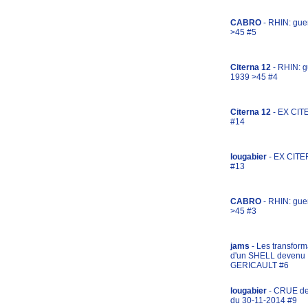
CABRO
- RHIN: gue
>45 #5
Citerna 12
- RHIN: g
1939 >45 #4
Citerna 12
- EX CIT
#14
lougabier
- EX CITE
#13
CABRO
- RHIN: gue
>45 #3
jams
- Les transform
d'un SHELL devenu
GERICAULT #6
lougabier
- CRUE d
du 30-11-2014 #9