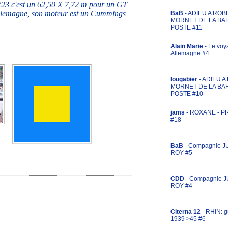
 c'est un 62,50 X 7,72 m pour un GT
llemagne, son moteur est un Cummings
BaB
- ADIEU A ROB
MORNET DE LA BA
POSTE #11
Alain Marie
- Le voy
Allemagne #4
lougabier
- ADIEU 
MORNET DE LA BA
POSTE #10
jams
- ROXANE - 
#18
BaB
- Compagnie J
ROY #5
CDD
- Compagnie 
ROY #4
Citerna 12
- RHIN: g
1939 >45 #6