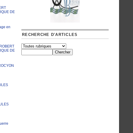
ERT
RQUE DE
age en
RECHERCHE D'ARTICLES
A ROBERT
RQUE DE
PROCYON
ULES
JULES
uerre