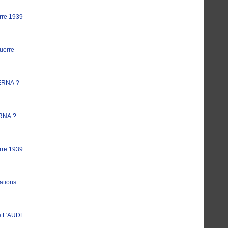
rre 1939
uerre
ERNA ?
RNA ?
rre 1939
ations
e L'AUDE