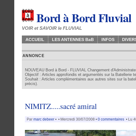
Bord à Bord Fluvial
VOIR et SAVOIR le FLUVIAL
ACCUEIL
LES ANTENNES BaB
INFOS
DIVER
ANNONCE
NOUVEAU Bord à Bord - FLUVIAL Changement d'Administrate
Objectif : Articles approfondis et argumentés sur la Batellerie 
Souhait : Articles complémentaires aux autres sites sur la batell
précis).
NIMITZ.....sacré amiral
Par
marc debeer
•
• Mercredi 30/07/2008 •
0 commentaires
• Lu 4