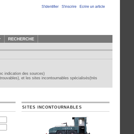
S'identifier
-
S'inscrire
-
Ecrire un article
r
RECHERCHE
vec indication des sources)
trouvables), et les sites incontournables spécialisés(très
SITES INCONTOURNABLES