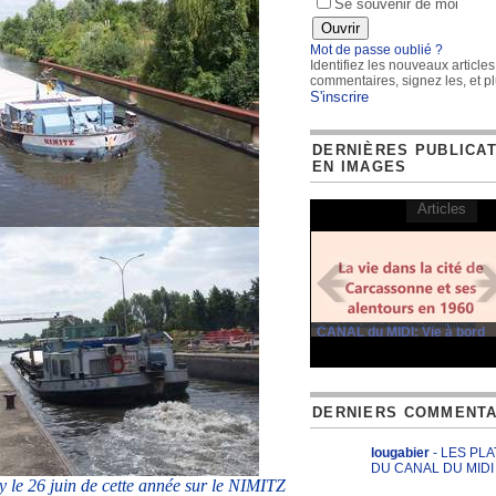
Se souvenir de moi
Mot de passe oublié ?
Identifiez les nouveaux articles
commentaires, signez les, et pl
S'inscrire
DERNIÈRES PUBLICA
EN IMAGES
Articles
CANAL du MIDI: Vie à bord
DERNIERS COMMENTA
lougabier
- LES PL
DU CANAL DU MIDI
le 26 juin de cette année sur le NIMITZ