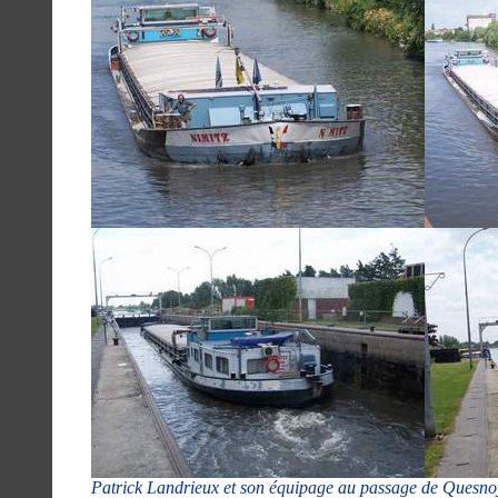
Patrick Landrieux et son
équipage
au passage de Quesnoy 