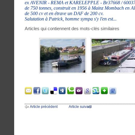
ex AVENIR - REMA et KARELEPPLE - Br37668 / 6003723
de 750 tonnes, construit en 1956 à Mainz Mombach en A
de 500 cv et en étrave un DAF de 200 cv.
Salutation à Patrick, homme sympa s'y l'en est...
Articles qui contiennent des mots-clés similaires
Article précédent
Article suivant