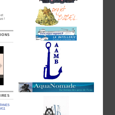
 et
us !
TIONS
IRES
ATANES
 #11