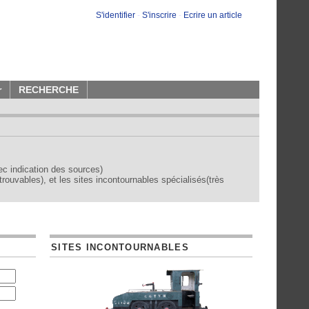
S'identifier
-
S'inscrire
-
Ecrire un article
r
RECHERCHE
vec indication des sources)
trouvables), et les sites incontournables spécialisés(très
SITES INCONTOURNABLES