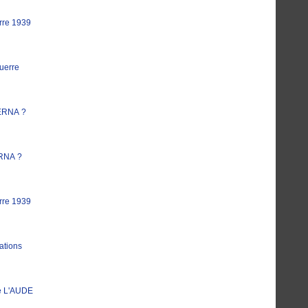
rre 1939
uerre
ERNA ?
RNA ?
rre 1939
ations
e L'AUDE