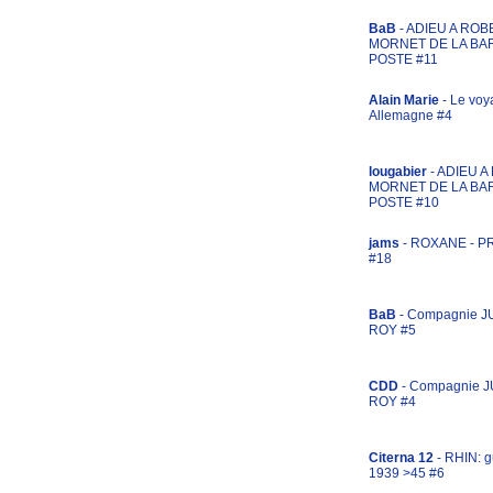
BaB
- ADIEU A ROB
MORNET DE LA BA
POSTE #11
Alain Marie
- Le voy
Allemagne #4
lougabier
- ADIEU 
MORNET DE LA BA
POSTE #10
jams
- ROXANE - 
#18
BaB
- Compagnie J
ROY #5
CDD
- Compagnie 
ROY #4
Citerna 12
- RHIN: g
1939 >45 #6