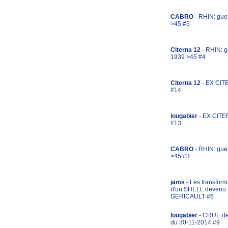
CABRO
- RHIN: gue
>45 #5
Citerna 12
- RHIN: g
1939 >45 #4
Citerna 12
- EX CIT
#14
lougabier
- EX CITE
#13
CABRO
- RHIN: gue
>45 #3
jams
- Les transform
d'un SHELL devenu
GERICAULT #6
lougabier
- CRUE d
du 30-11-2014 #9