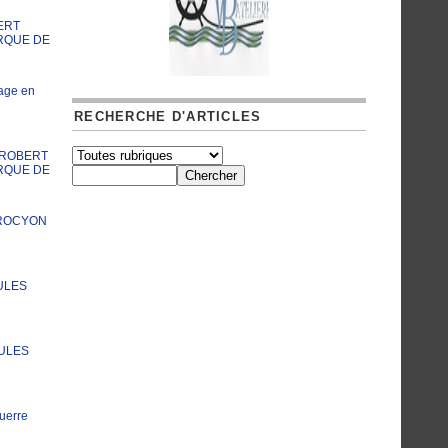
ERT
RQUE DE
age en
RECHERCHE D'ARTICLES
A ROBERT
RQUE DE
PROCYON
ULES
JULES
uerre