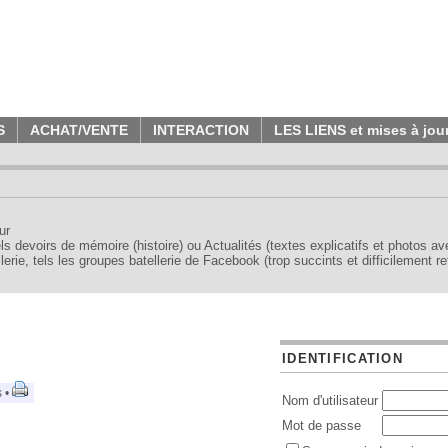
S
ACHAT/VENTE
INTERACTION
LES LIENS et mises à jou
ur
tels devoirs de mémoire (histoire) ou Actualités (textes explicatifs et photos a
erie, tels les groupes batellerie de Facebook (trop succints et difficilement re
IDENTIFICATION
s •
Nom d'utilisateur
Mot de passe