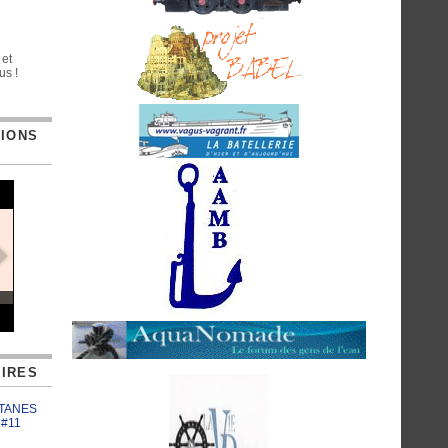
 et
us !
TIONS
IRES
ATANES
 #11