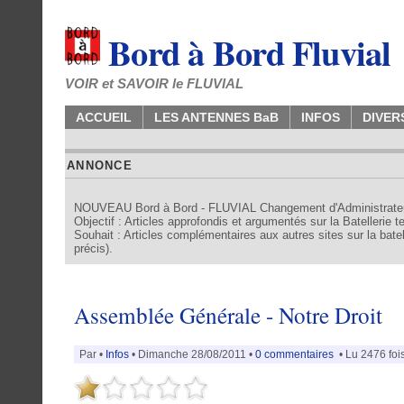
Bord à Bord Fluvial
VOIR et SAVOIR le FLUVIAL
ACCUEIL
LES ANTENNES BaB
INFOS
DIVER
ANNONCE
NOUVEAU Bord à Bord - FLUVIAL Changement d'Administrate
Objectif : Articles approfondis et argumentés sur la Batellerie 
Souhait : Articles complémentaires aux autres sites sur la batell
précis).
Assemblée Générale - Notre Droit
Par •
Infos
• Dimanche 28/08/2011 •
0 commentaires
• Lu 2476 foi