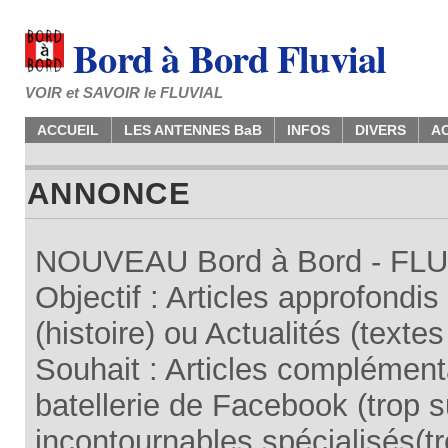
Bord à Bord Fluvial
VOIR et SAVOIR le FLUVIAL
ACCUEIL
LES ANTENNES BaB
INFOS
DIVERS
A
ANNONCE
NOUVEAU Bord à Bord - FLUV
Objectif : Articles approfondi
(histoire) ou Actualités (texte
Souhait : Articles complémenta
batellerie de Facebook (trop su
incontournables spécialisés(tr